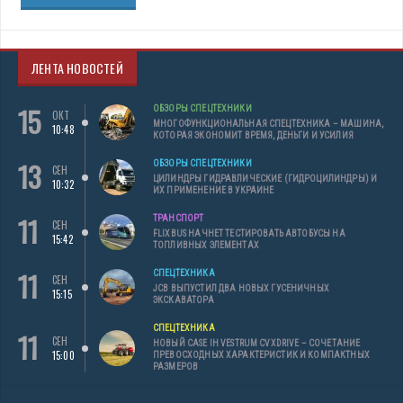
ЛЕНТА НОВОСТЕЙ
15
ОБЗОРЫ СПЕЦТЕХНИКИ
ОКТ
МНОГОФУНКЦИОНАЛЬНАЯ СПЕЦТЕХНИКА – МАШИНА,
10:48
КОТОРАЯ ЭКОНОМИТ ВРЕМЯ, ДЕНЬГИ И УСИЛИЯ
13
ОБЗОРЫ СПЕЦТЕХНИКИ
СЕН
ЦИЛИНДРЫ ГИДРАВЛИЧЕСКИЕ (ГИДРОЦИЛИНДРЫ) И
10:32
ИХ ПРИМЕНЕНИЕ В УКРАИНЕ
11
ТРАНСПОРТ
СЕН
FLIXBUS НАЧНЕТ ТЕСТИРОВАТЬ АВТОБУСЫ НА
15:42
ТОПЛИВНЫХ ЭЛЕМЕНТАХ
11
СПЕЦТЕХНИКА
СЕН
JCB ВЫПУСТИЛ ДВА НОВЫХ ГУСЕНИЧНЫХ
15:15
ЭКСКАВАТОРА
СПЕЦТЕХНИКА
11
СЕН
НОВЫЙ CASE IH VESTRUM CVXDRIVE – СОЧЕТАНИЕ
15:00
ПРЕВОСХОДНЫХ ХАРАКТЕРИСТИК И КОМПАКТНЫХ
РАЗМЕРОВ