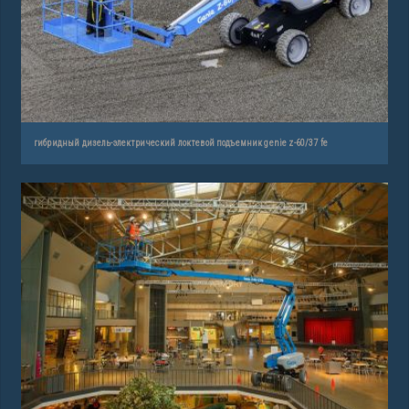
гибридный дизель-электрический локтевой подъемник genie z-60/37 fe