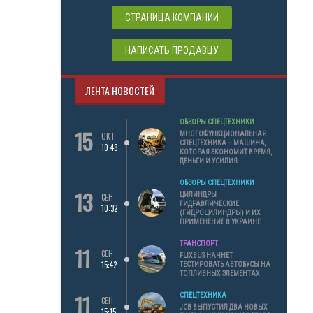
СТРАНИЦА КОМПАНИИ
НАПИСАТЬ ПРОДАВЦУ
ЛЕНТА НОВОСТЕЙ
ОБЗОРЫ СПЕЦТЕХНИКИ
15
МНОГОФУНКЦИОНАЛЬНАЯ
ОКТ
СПЕЦТЕХНИКА – МАШИНА,
10:48
КОТОРАЯ ЭКОНОМИТ ВРЕМЯ,
ДЕНЬГИ И УСИЛИЯ
ОБЗОРЫ СПЕЦТЕХНИКИ
13
ЦИЛИНДРЫ
СЕН
ГИДРАВЛИЧЕСКИЕ
10:32
(ГИДРОЦИЛИНДРЫ) И ИХ
ПРИМЕНЕНИЕ В УКРАИНЕ
ТРАНСПОРТ
11
СЕН
FLIXBUS НАЧНЕТ
15:42
ТЕСТИРОВАТЬ АВТОБУСЫ НА
ТОПЛИВНЫХ ЭЛЕМЕНТАХ
11
СПЕЦТЕХНИКА
СЕН
JCB ВЫПУСТИЛ ДВА НОВЫХ
15:15