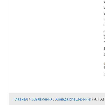
Главная
/
Объявления
/
Аренда спецтехники
/
АП А