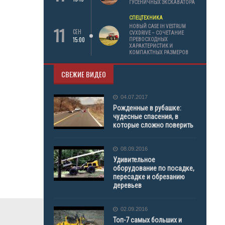
ГУСЕНИЧНЫХ ЭКСКАВАТОРА
СПЕЦТЕХНИКА
11
НОВЫЙ CASE IH VESTRUM
СЕН
CVXDRIVE – СОЧЕТАНИЕ
15:00
ПРЕВОСХОДНЫХ
ХАРАКТЕРИСТИК И
КОМПАКТНЫХ РАЗМЕРОВ
СВЕЖИЕ ВИДЕО
04.07.2017
Рожденные в рубашке:
чудесные спасения, в
которые сложно поверить
08.09.2016
Удивительное
оборудование по посадке,
пересадке и обрезанию
деревьев
02.09.2016
Топ-7 самых больших и