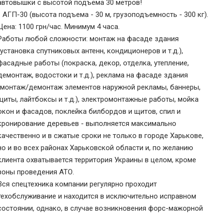
автовышки с высотой подъема 30 метров!
- АГП-30 (высота подъема - 30 м, грузоподъемность - 300 кг).
Цена: 1100 грн/час. Минимум 4 часа.
Работы любой сложности: монтаж на фасаде здания
(установка спутниковых антенн, кондиционеров и т.д.),
фасадные работы (покраска, декор, отделка, утепление,
демонтаж, водостоки и т.д.), реклама на фасаде здания
(монтаж/демонтаж элементов наружной рекламы, баннеры,
щиты, лайтбоксы и т.д.), электромонтажные работы, мойка
окон и фасадов, поклейка билбордов и щитов, спил и
кронирование деревьев - выполняется максимально
качественно и в сжатые сроки не только в городе Харькове,
но и во всех районах Харьковской области и, по желанию
клиента охватывается территория Украины в целом, кроме
зоны проведения АТО.
Вся спецтехника компании регулярно проходит
техобслуживание и находится в исключительно исправном
состоянии, однако, в случае возникновения форс-мажорной