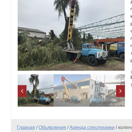
Главная
/
Объявления
/
Аренда спецтехники
/
колін