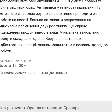
допомогою ліктьової автовишки АГП-18 у місті Бровари та
прилеглих територіях. Автовишка має висоту підіймання 18
метрів, що дозволяє зручно та ефективно проводити різні
роботи на висоті. Люлька автовишки розрахована на
одночасне розміщення двух робітників, що сприяє
підвищенню продуктивності праці. Мінімальне замовлення
послуги складає 4 години. Керування автовишкою
здійснюється кваліфікованим машиністом з великим досвідом
роботи.
ХАРАКТЕРИСТИКИ:
Высота
: 17 - 30 м
Тип конcтрукции
: коленчатые (локтевые)
чата (ліктьова). Оренда автовишки Бровари.