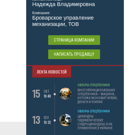
Надежда Владимеровна
Компания:
Броварское управление
механизации, ТОВ
СТРАНИЦА КОМПАНИИ
НАПИСАТЬ ПРОДАВЦУ
ЛЕНТА НОВОСТЕЙ
ОБЗОРЫ СПЕЦТЕХНИКИ
15
МНОГОФУНКЦИОНАЛЬНАЯ
ОКТ
СПЕЦТЕХНИКА – МАШИНА,
10:48
КОТОРАЯ ЭКОНОМИТ ВРЕМЯ,
ДЕНЬГИ И УСИЛИЯ
ОБЗОРЫ СПЕЦТЕХНИКИ
13
ЦИЛИНДРЫ
СЕН
ГИДРАВЛИЧЕСКИЕ
10:32
(ГИДРОЦИЛИНДРЫ) И ИХ
ПРИМЕНЕНИЕ В УКРАИНЕ