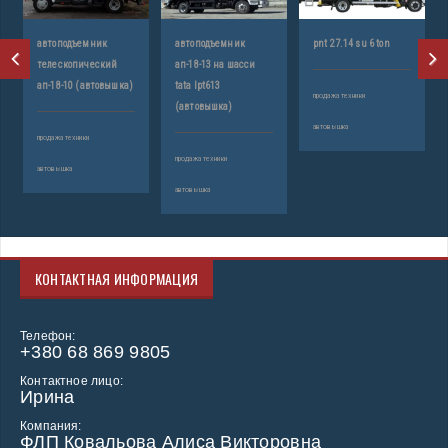
автоподъемник
автоподъемник
pnt 27.14 su 6 ton
телескопический
ап-18-13 на шасси
ап-18-10 (автовышка)
tata lpt613
продажа техники
(автовышка)
автовышка
продажа техники
продажа техники
автовышка
автовышка
КОНТАКТНАЯ ИНФОРМАЦИЯ
Телефон:
+380 68 869 9805
Контактное лицо:
Ирина
Компания:
ФЛП Ковальова Алиса Викторовна