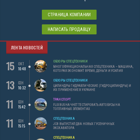
СТРАНИЦА КОМПАНИИ
НАПИСАТЬ ПРОДАВЦУ
ЛЕНТА НОВОСТЕЙ
15
ОБЗОРЫ СПЕЦТЕХНИКИ
ОКТ
МНОГОФУНКЦИОНАЛЬНАЯ СПЕЦТЕХНИКА – МАШИНА,
10:48
КОТОРАЯ ЭКОНОМИТ ВРЕМЯ, ДЕНЬГИ И УСИЛИЯ
13
ОБЗОРЫ СПЕЦТЕХНИКИ
СЕН
ЦИЛИНДРЫ ГИДРАВЛИЧЕСКИЕ (ГИДРОЦИЛИНДРЫ) И
10:32
ИХ ПРИМЕНЕНИЕ В УКРАИНЕ
11
ТРАНСПОРТ
СЕН
FLIXBUS НАЧНЕТ ТЕСТИРОВАТЬ АВТОБУСЫ НА
15:42
ТОПЛИВНЫХ ЭЛЕМЕНТАХ
11
СПЕЦТЕХНИКА
СЕН
JCB ВЫПУСТИЛ ДВА НОВЫХ ГУСЕНИЧНЫХ
15:15
ЭКСКАВАТОРА
СПЕЦТЕХНИКА