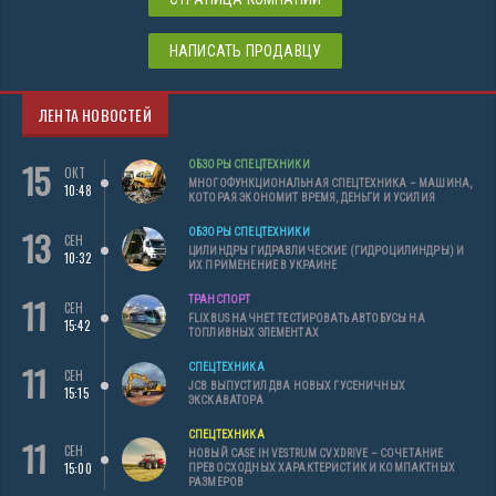
НАПИСАТЬ ПРОДАВЦУ
ЛЕНТА НОВОСТЕЙ
15
ОБЗОРЫ СПЕЦТЕХНИКИ
ОКТ
МНОГОФУНКЦИОНАЛЬНАЯ СПЕЦТЕХНИКА – МАШИНА,
10:48
КОТОРАЯ ЭКОНОМИТ ВРЕМЯ, ДЕНЬГИ И УСИЛИЯ
13
ОБЗОРЫ СПЕЦТЕХНИКИ
СЕН
ЦИЛИНДРЫ ГИДРАВЛИЧЕСКИЕ (ГИДРОЦИЛИНДРЫ) И
10:32
ИХ ПРИМЕНЕНИЕ В УКРАИНЕ
11
ТРАНСПОРТ
СЕН
FLIXBUS НАЧНЕТ ТЕСТИРОВАТЬ АВТОБУСЫ НА
15:42
ТОПЛИВНЫХ ЭЛЕМЕНТАХ
11
СПЕЦТЕХНИКА
СЕН
JCB ВЫПУСТИЛ ДВА НОВЫХ ГУСЕНИЧНЫХ
15:15
ЭКСКАВАТОРА
СПЕЦТЕХНИКА
11
СЕН
НОВЫЙ CASE IH VESTRUM CVXDRIVE – СОЧЕТАНИЕ
15:00
ПРЕВОСХОДНЫХ ХАРАКТЕРИСТИК И КОМПАКТНЫХ
РАЗМЕРОВ