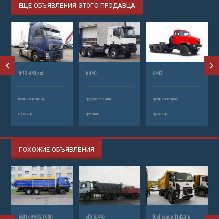
ЕЩЕ ОБЪЯВЛЕНИЯ ЭТОГО ПРОДАВЦА
fh12-440 xxl
k 440
6443
продажа техники
продажа техники
продажа техники
грузовик
грузовик
грузовик
ПОХОЖИЕ ОБЪЯВЛЕНИЯ
6501с9-8525-000
cf 85.410
ford cargo 4142d в