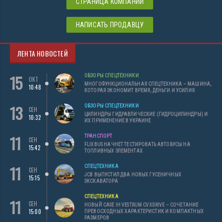
СТРАНИЦА КОМПАНИИ
НАПИСАТЬ ПРОДАВЦУ
ЛЕНТА НОВОСТЕЙ
15
ОБЗОРЫ СПЕЦТЕХНИКИ
ОКТ
МНОГОФУНКЦИОНАЛЬНАЯ СПЕЦТЕХНИКА – МАШИНА,
10:48
КОТОРАЯ ЭКОНОМИТ ВРЕМЯ, ДЕНЬГИ И УСИЛИЯ
13
ОБЗОРЫ СПЕЦТЕХНИКИ
СЕН
ЦИЛИНДРЫ ГИДРАВЛИЧЕСКИЕ (ГИДРОЦИЛИНДРЫ) И
10:32
ИХ ПРИМЕНЕНИЕ В УКРАИНЕ
11
ТРАНСПОРТ
СЕН
FLIXBUS НАЧНЕТ ТЕСТИРОВАТЬ АВТОБУСЫ НА
15:42
ТОПЛИВНЫХ ЭЛЕМЕНТАХ
11
СПЕЦТЕХНИКА
СЕН
JCB ВЫПУСТИЛ ДВА НОВЫХ ГУСЕНИЧНЫХ
15:15
ЭКСКАВАТОРА
СПЕЦТЕХНИКА
11
СЕН
НОВЫЙ CASE IH VESTRUM CVXDRIVE – СОЧЕТАНИЕ
15:00
ПРЕВОСХОДНЫХ ХАРАКТЕРИСТИК И КОМПАКТНЫХ
РАЗМЕРОВ