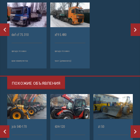
daf cf 75.310
xf 95.480
аренда техники
аренда техники
кран-манипулятор
трал (длинномер)
ПОХОЖИЕ ОБЪЯВЛЕНИЯ
jcb 540-170
634-120
zl 50