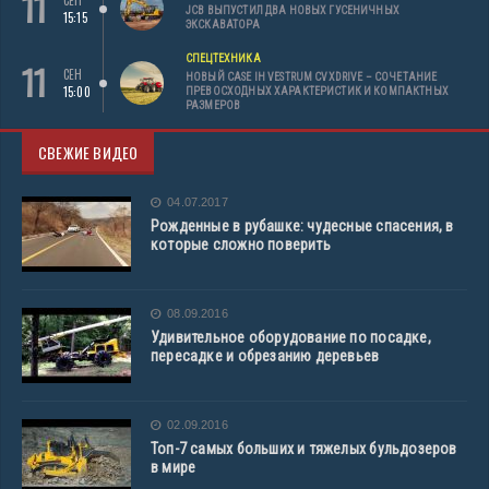
11
JCB ВЫПУСТИЛ ДВА НОВЫХ ГУСЕНИЧНЫХ
15:15
ЭКСКАВАТОРА
СПЕЦТЕХНИКА
11
СЕН
НОВЫЙ CASE IH VESTRUM CVXDRIVE – СОЧЕТАНИЕ
15:00
ПРЕВОСХОДНЫХ ХАРАКТЕРИСТИК И КОМПАКТНЫХ
РАЗМЕРОВ
СВЕЖИЕ ВИДЕО
04.07.2017
Рожденные в рубашке: чудесные спасения, в
которые сложно поверить
08.09.2016
Удивительное оборудование по посадке,
пересадке и обрезанию деревьев
02.09.2016
Топ-7 самых больших и тяжелых бульдозеров
в мире