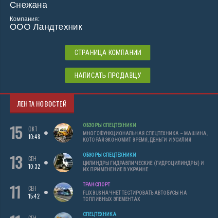
Снежана
Компания:
ООО Ландтехник
СТРАНИЦА КОМПАНИИ
НАПИСАТЬ ПРОДАВЦУ
ЛЕНТА НОВОСТЕЙ
15
ОБЗОРЫ СПЕЦТЕХНИКИ
ОКТ
МНОГОФУНКЦИОНАЛЬНАЯ СПЕЦТЕХНИКА – МАШИНА,
10:48
КОТОРАЯ ЭКОНОМИТ ВРЕМЯ, ДЕНЬГИ И УСИЛИЯ
13
ОБЗОРЫ СПЕЦТЕХНИКИ
СЕН
ЦИЛИНДРЫ ГИДРАВЛИЧЕСКИЕ (ГИДРОЦИЛИНДРЫ) И
10:32
ИХ ПРИМЕНЕНИЕ В УКРАИНЕ
11
ТРАНСПОРТ
СЕН
FLIXBUS НАЧНЕТ ТЕСТИРОВАТЬ АВТОБУСЫ НА
15:42
ТОПЛИВНЫХ ЭЛЕМЕНТАХ
СПЕЦТЕХНИКА
СЕН