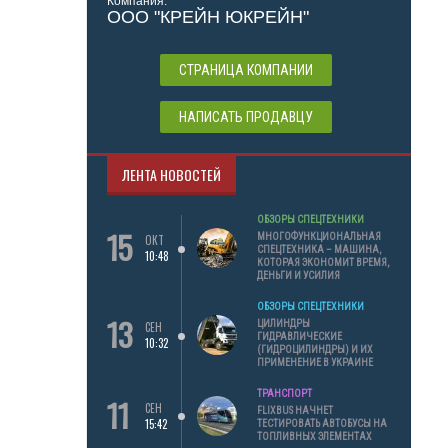
Компания:
ООО "КРЕЙН ЮКРЕЙН"
СТРАНИЦА КОМПАНИИ
НАПИСАТЬ ПРОДАВЦУ
ЛЕНТА НОВОСТЕЙ
ОБЗОРЫ СПЕЦТЕХНИКИ
15
МНОГОФУНКЦИОНАЛЬНАЯ
ОКТ
СПЕЦТЕХНИКА – МАШИНА,
10:48
КОТОРАЯ ЭКОНОМИТ ВРЕМЯ,
ДЕНЬГИ И УСИЛИЯ
ОБЗОРЫ СПЕЦТЕХНИКИ
13
ЦИЛИНДРЫ
СЕН
ГИДРАВЛИЧЕСКИЕ
10:32
(ГИДРОЦИЛИНДРЫ) И ИХ
ПРИМЕНЕНИЕ В УКРАИНЕ
ТРАНСПОРТ
11
СЕН
FLIXBUS НАЧНЕТ
15:42
ТЕСТИРОВАТЬ АВТОБУСЫ НА
ТОПЛИВНЫХ ЭЛЕМЕНТАХ