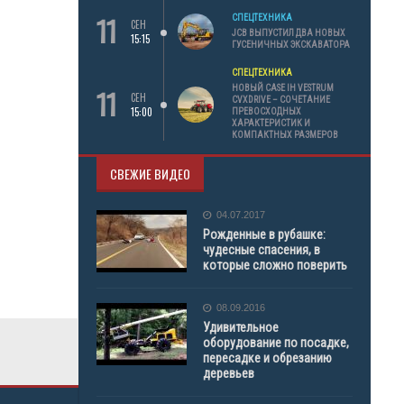
11
СПЕЦТЕХНИКА
СЕН
JCB ВЫПУСТИЛ ДВА НОВЫХ
15:15
ГУСЕНИЧНЫХ ЭКСКАВАТОРА
СПЕЦТЕХНИКА
11
НОВЫЙ CASE IH VESTRUM
СЕН
CVXDRIVE – СОЧЕТАНИЕ
15:00
ПРЕВОСХОДНЫХ
ХАРАКТЕРИСТИК И
КОМПАКТНЫХ РАЗМЕРОВ
СВЕЖИЕ ВИДЕО
04.07.2017
Рожденные в рубашке:
чудесные спасения, в
которые сложно поверить
08.09.2016
Удивительное
оборудование по посадке,
пересадке и обрезанию
деревьев