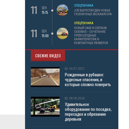
11
СПЕЦТЕХНИКА
СЕН
JCB ВЫПУСТИЛ ДВА НОВЫХ
15:15
ГУСЕНИЧНЫХ ЭКСКАВАТОРА
СПЕЦТЕХНИКА
11
НОВЫЙ CASE IH VESTRUM
СЕН
CVXDRIVE – СОЧЕТАНИЕ
15:00
ПРЕВОСХОДНЫХ
ХАРАКТЕРИСТИК И
КОМПАКТНЫХ РАЗМЕРОВ
СВЕЖИЕ ВИДЕО
04.07.2017
Рожденные в рубашке:
чудесные спасения, в
которые сложно поверить
08.09.2016
Удивительное
оборудование по посадке,
пересадке и обрезанию
деревьев