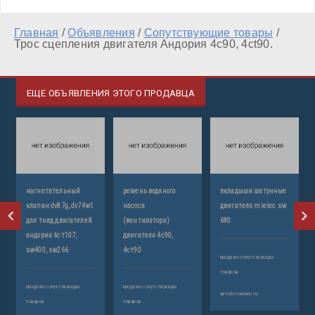
Главная
/
Объявления
/
Сопутствующие товары
/
Трос сцепления двигателя Андория 4с90, 4ct90.
ЕЩЕ ОБЪЯВЛЕНИЯ ЭТОГО ПРОДАВЦА
нагнетательный
ремень водяного
вкладыши шатунные
клапан dv87g, dv74w1
насоса
двигателя mielec sw
для тнвд двигателей
(вентилятора)
680
андория 6ст107,
двигателя 4с90,
sw400, sw266
4ст90
продажа сопутствующих
товаров
продажа сопутствующих
продажа сопутствующих
автобетононасос
товаров
товаров