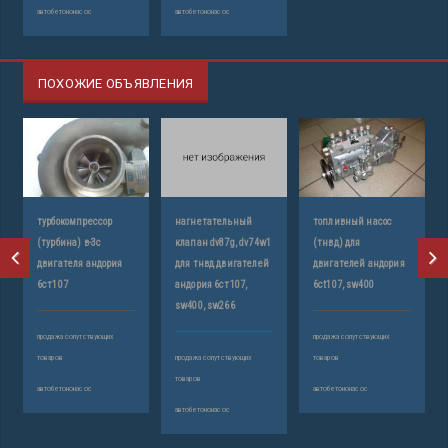
автобетононасос
автобетононасос
ПОХОЖИЕ ОБЪЯВЛЕНИЯ
турбокомпрессор
нагнетательный
топливный насос
(турбина) в-3с
клапан dv87g, dv74w1
(тнвд) для
двигателя андория
для тнвд двигателей
двигателей андория
6ст107
андория 6ст107,
6ct107, sw400
sw400, sw266
продажа сопутствующих
продажа сопутствующих
товаров
продажа сопутствующих
товаров
товаров
автобетононасос
автобетононасос
автобетононасос