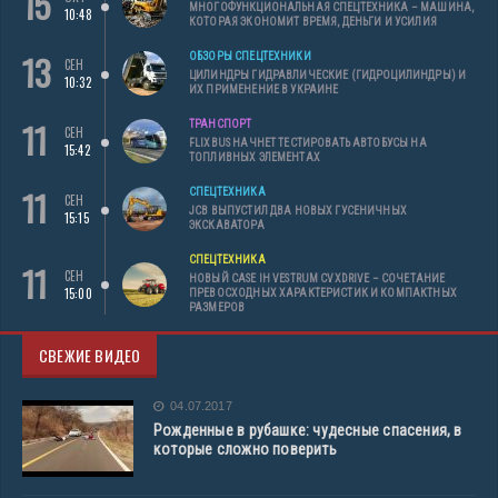
15
МНОГОФУНКЦИОНАЛЬНАЯ СПЕЦТЕХНИКА – МАШИНА,
10:48
КОТОРАЯ ЭКОНОМИТ ВРЕМЯ, ДЕНЬГИ И УСИЛИЯ
13
ОБЗОРЫ СПЕЦТЕХНИКИ
СЕН
ЦИЛИНДРЫ ГИДРАВЛИЧЕСКИЕ (ГИДРОЦИЛИНДРЫ) И
10:32
ИХ ПРИМЕНЕНИЕ В УКРАИНЕ
11
ТРАНСПОРТ
СЕН
FLIXBUS НАЧНЕТ ТЕСТИРОВАТЬ АВТОБУСЫ НА
15:42
ТОПЛИВНЫХ ЭЛЕМЕНТАХ
11
СПЕЦТЕХНИКА
СЕН
JCB ВЫПУСТИЛ ДВА НОВЫХ ГУСЕНИЧНЫХ
15:15
ЭКСКАВАТОРА
СПЕЦТЕХНИКА
11
СЕН
НОВЫЙ CASE IH VESTRUM CVXDRIVE – СОЧЕТАНИЕ
15:00
ПРЕВОСХОДНЫХ ХАРАКТЕРИСТИК И КОМПАКТНЫХ
РАЗМЕРОВ
СВЕЖИЕ ВИДЕО
04.07.2017
Рожденные в рубашке: чудесные спасения, в
которые сложно поверить