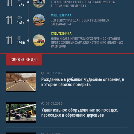
11
FLIXBUS НАЧНЕТ ТЕСТИРОВАТЬ АВТОБУСЫ НА
15:42
ТОПЛИВНЫХ ЭЛЕМЕНТАХ
11
СПЕЦТЕХНИКА
СЕН
JCB ВЫПУСТИЛ ДВА НОВЫХ ГУСЕНИЧНЫХ
15:15
ЭКСКАВАТОРА
СПЕЦТЕХНИКА
11
СЕН
НОВЫЙ CASE IH VESTRUM CVXDRIVE – СОЧЕТАНИЕ
15:00
ПРЕВОСХОДНЫХ ХАРАКТЕРИСТИК И КОМПАКТНЫХ
РАЗМЕРОВ
СВЕЖИЕ ВИДЕО
04.07.2017
Рожденные в рубашке: чудесные спасения, в
которые сложно поверить
08.09.2016
Удивительное оборудование по посадке,
пересадке и обрезанию деревьев