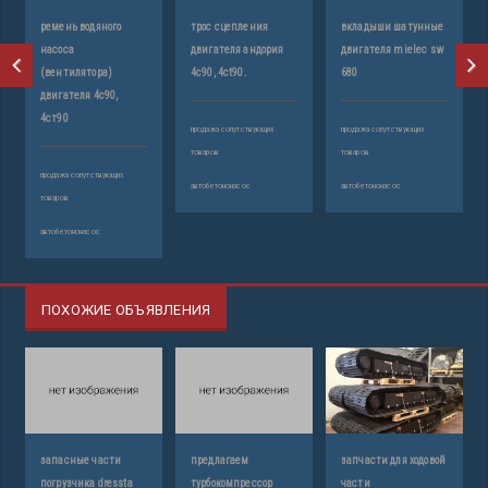
ремень водяного
трос сцепления
вкладыши шатунные
насоса
двигателя андория
двигателя mielec sw
(вентилятора)
4с90, 4ct90.
680
двигателя 4с90,
4ст90
продажа сопутствующих
продажа сопутствующих
товаров
товаров
продажа сопутствующих
автобетононасос
автобетононасос
товаров
автобетононасос
ПОХОЖИЕ ОБЪЯВЛЕНИЯ
запасные части
предлагаем
запчасти для ходовой
погрузчика dressta
турбокомпрессор
части