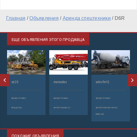
Главная
/
Объявления
/
Аренда спецтехники
/
D6R
ЕЩЕ ОБЪЯВЛЕНИЯ ЭТОГО ПРОДАВЦА
sd 23
mersedes
volvo fm12
аренда техники
аренда техники
аренда техники
бульдозер
автобетононасос
автобетоносмеситель
(миксер)
ПОХОЖИЕ ОБЪЯВЛЕНИЯ