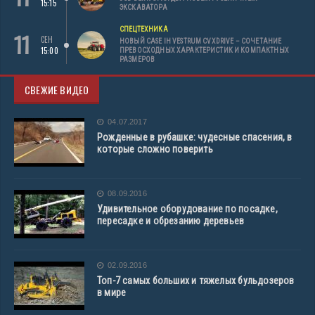
15:15
ЭКСКАВАТОРА
СПЕЦТЕХНИКА
11
СЕН
НОВЫЙ CASE IH VESTRUM CVXDRIVE – СОЧЕТАНИЕ
15:00
ПРЕВОСХОДНЫХ ХАРАКТЕРИСТИК И КОМПАКТНЫХ
РАЗМЕРОВ
СВЕЖИЕ ВИДЕО
04.07.2017
Рожденные в рубашке: чудесные спасения, в
которые сложно поверить
08.09.2016
Удивительное оборудование по посадке,
пересадке и обрезанию деревьев
02.09.2016
Топ-7 самых больших и тяжелых бульдозеров
в мире