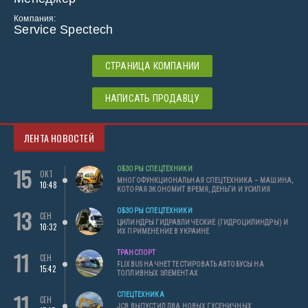
Компания:
Service Spectech
СТРАНИЦА КОМПАНИИ
НАПИСАТЬ ПРОДАВЦУ
ЛЕНТА НОВОСТЕЙ
15
ОБЗОРЫ СПЕЦТЕХНИКИ
ОКТ
МНОГОФУНКЦИОНАЛЬНАЯ СПЕЦТЕХНИКА – МАШИНА,
10:48
КОТОРАЯ ЭКОНОМИТ ВРЕМЯ, ДЕНЬГИ И УСИЛИЯ
13
ОБЗОРЫ СПЕЦТЕХНИКИ
СЕН
ЦИЛИНДРЫ ГИДРАВЛИЧЕСКИЕ (ГИДРОЦИЛИНДРЫ) И
10:32
ИХ ПРИМЕНЕНИЕ В УКРАИНЕ
11
ТРАНСПОРТ
СЕН
FLIXBUS НАЧНЕТ ТЕСТИРОВАТЬ АВТОБУСЫ НА
15:42
ТОПЛИВНЫХ ЭЛЕМЕНТАХ
11
СПЕЦТЕХНИКА
СЕН
JCB ВЫПУСТИЛ ДВА НОВЫХ ГУСЕНИЧНЫХ