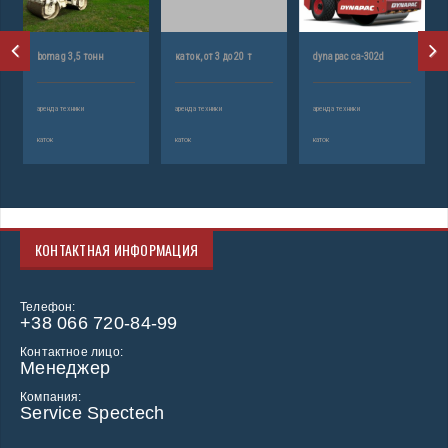
bomag 3,5 тонн
каток, от 3 до 20 т
dynapaс са-302d
аренда техники
аренда техники
аренда техники
каток
каток
каток
КОНТАКТНАЯ ИНФОРМАЦИЯ
Телефон:
+38 066 720-84-99
Контактное лицо:
Менеджер
Компания:
Service Spectech