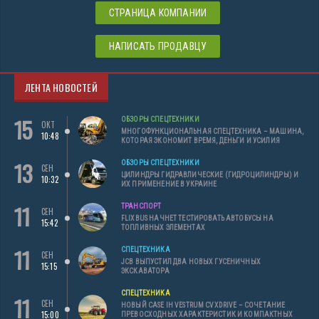
СТРАНИЦА КОМПАНИИ
НАПИСАТЬ ПРОДАВЦУ
ЛЕНТА НОВОСТЕЙ
15
ОБЗОРЫ СПЕЦТЕХНИКИ
ОКТ
МНОГОФУНКЦИОНАЛЬНАЯ СПЕЦТЕХНИКА – МАШИНА,
10:48
КОТОРАЯ ЭКОНОМИТ ВРЕМЯ, ДЕНЬГИ И УСИЛИЯ
13
ОБЗОРЫ СПЕЦТЕХНИКИ
СЕН
ЦИЛИНДРЫ ГИДРАВЛИЧЕСКИЕ (ГИДРОЦИЛИНДРЫ) И
10:32
ИХ ПРИМЕНЕНИЕ В УКРАИНЕ
11
ТРАНСПОРТ
СЕН
FLIXBUS НАЧНЕТ ТЕСТИРОВАТЬ АВТОБУСЫ НА
15:42
ТОПЛИВНЫХ ЭЛЕМЕНТАХ
11
СПЕЦТЕХНИКА
СЕН
JCB ВЫПУСТИЛ ДВА НОВЫХ ГУСЕНИЧНЫХ
15:15
ЭКСКАВАТОРА
СПЕЦТЕХНИКА
11
СЕН
НОВЫЙ CASE IH VESTRUM CVXDRIVE – СОЧЕТАНИЕ
15:00
ПРЕВОСХОДНЫХ ХАРАКТЕРИСТИК И КОМПАКТНЫХ