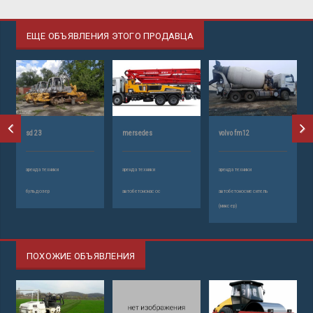
ЕЩЕ ОБЪЯВЛЕНИЯ ЭТОГО ПРОДАВЦА
sd 23
mersedes
volvo fm12
аренда техники
аренда техники
аренда техники
бульдозер
автобетононасос
автобетоносмеситель
(миксер)
ПОХОЖИЕ ОБЪЯВЛЕНИЯ