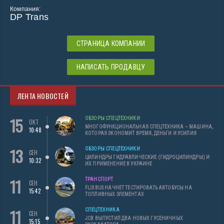
Компания:
DP Trans
СТРАНИЦА КОМПАНИИ
НАПИСАТЬ ПРОДАВЦУ
ЛЕНТА НОВОСТЕЙ
15
ОБЗОРЫ СПЕЦТЕХНИКИ
ОКТ
МНОГОФУНКЦИОНАЛЬНАЯ СПЕЦТЕХНИКА – МАШИНА,
10:48
КОТОРАЯ ЭКОНОМИТ ВРЕМЯ, ДЕНЬГИ И УСИЛИЯ
13
ОБЗОРЫ СПЕЦТЕХНИКИ
СЕН
ЦИЛИНДРЫ ГИДРАВЛИЧЕСКИЕ (ГИДРОЦИЛИНДРЫ) И
10:32
ИХ ПРИМЕНЕНИЕ В УКРАИНЕ
11
ТРАНСПОРТ
СЕН
FLIXBUS НАЧНЕТ ТЕСТИРОВАТЬ АВТОБУСЫ НА
15:42
ТОПЛИВНЫХ ЭЛЕМЕНТАХ
11
СПЕЦТЕХНИКА
СЕН
JCB ВЫПУСТИЛ ДВА НОВЫХ ГУСЕНИЧНЫХ
15:15