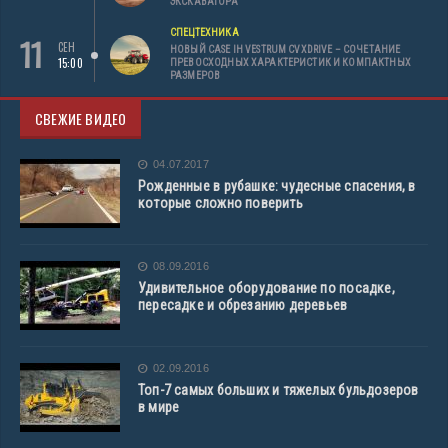
ЭКСКАВАТОРА
СПЕЦТЕХНИКА
11
СЕН
НОВЫЙ CASE IH VESTRUM CVXDRIVE – СОЧЕТАНИЕ
15:00
ПРЕВОСХОДНЫХ ХАРАКТЕРИСТИК И КОМПАКТНЫХ
РАЗМЕРОВ
СВЕЖИЕ ВИДЕО
04.07.2017
Рожденные в рубашке: чудесные спасения, в
которые сложно поверить
08.09.2016
Удивительное оборудование по посадке,
пересадке и обрезанию деревьев
02.09.2016
Топ-7 самых больших и тяжелых бульдозеров
в мире