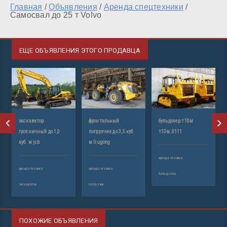
Главная
/
Объявления
/
Аренда спецтехники
/
Самосвал до 25 т Volvo
ЕЩЕ ОБЪЯВЛЕНИЯ ЭТОГО ПРОДАВЦА
экскаватор
фронтальный
бульдозер т10м
гусеничный до 1,0
погрузчик до 3,5 куб.
т10м.0111
куб. м jcb
м liugong
аренда техники
аренда техники
аренда техники
бульдозер
экскаватор
погрузчик
ПОХОЖИЕ ОБЪЯВЛЕНИЯ