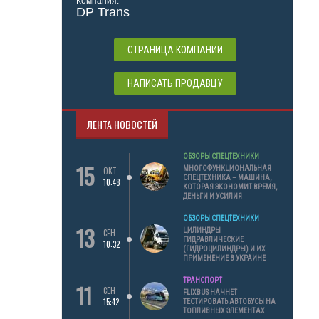
Компания:
DP Trans
СТРАНИЦА КОМПАНИИ
НАПИСАТЬ ПРОДАВЦУ
ЛЕНТА НОВОСТЕЙ
ОБЗОРЫ СПЕЦТЕХНИКИ
15
МНОГОФУНКЦИОНАЛЬНАЯ
ОКТ
СПЕЦТЕХНИКА – МАШИНА,
10:48
КОТОРАЯ ЭКОНОМИТ ВРЕМЯ,
ДЕНЬГИ И УСИЛИЯ
ОБЗОРЫ СПЕЦТЕХНИКИ
13
ЦИЛИНДРЫ
СЕН
ГИДРАВЛИЧЕСКИЕ
10:32
(ГИДРОЦИЛИНДРЫ) И ИХ
ПРИМЕНЕНИЕ В УКРАИНЕ
ТРАНСПОРТ
11
СЕН
FLIXBUS НАЧНЕТ
15:42
ТЕСТИРОВАТЬ АВТОБУСЫ НА
ТОПЛИВНЫХ ЭЛЕМЕНТАХ