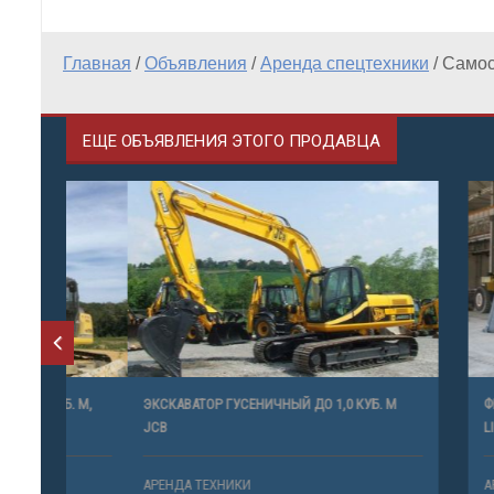
Главная
/
Объявления
/
Аренда спецтехники
/
Самос
ЕЩЕ ОБЪЯВЛЕНИЯ ЭТОГО ПРОДАВЦА
Б. М,
ЭКСКАВАТОР ГУСЕНИЧНЫЙ ДО 1,0 КУБ. М
ФРОНТАЛЬН
JCB
LIUGONG
АРЕНДА ТЕХНИКИ
АРЕНДА ТЕ