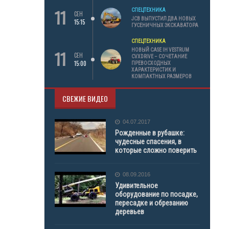
11
СПЕЦТЕХНИКА
СЕН
JCB ВЫПУСТИЛ ДВА НОВЫХ
15:15
ГУСЕНИЧНЫХ ЭКСКАВАТОРА
СПЕЦТЕХНИКА
11
НОВЫЙ CASE IH VESTRUM
СЕН
CVXDRIVE – СОЧЕТАНИЕ
15:00
ПРЕВОСХОДНЫХ
ХАРАКТЕРИСТИК И
КОМПАКТНЫХ РАЗМЕРОВ
СВЕЖИЕ ВИДЕО
04.07.2017
Рожденные в рубашке:
чудесные спасения, в
которые сложно поверить
08.09.2016
Удивительное
оборудование по посадке,
пересадке и обрезанию
деревьев