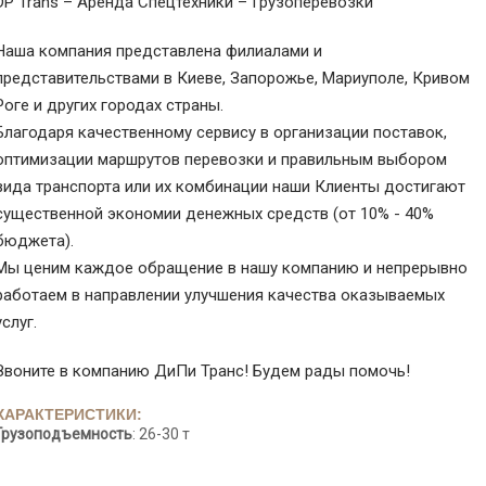
DP Trans – Аренда Спецтехники – Грузоперевозки
Наша компания представлена филиалами и
представительствами в Киеве, Запорожье, Мариуполе, Кривом
Роге и других городах страны.
Благодаря качественному сервису в организации поставок,
оптимизации маршрутов перевозки и правильным выбором
вида транспорта или их комбинации наши Клиенты достигают
существенной экономии денежных средств (от 10% - 40%
бюджета).
Мы ценим каждое обращение в нашу компанию и непрерывно
работаем в направлении улучшения качества оказываемых
услуг.
Звоните в компанию ДиПи Транс! Будем рады помочь!
ХАРАКТЕРИСТИКИ:
Грузоподъемность
: 26-30 т