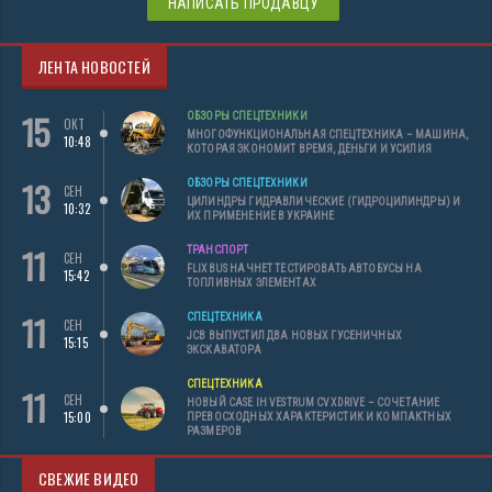
НАПИСАТЬ ПРОДАВЦУ
ЛЕНТА НОВОСТЕЙ
15
ОБЗОРЫ СПЕЦТЕХНИКИ
ОКТ
МНОГОФУНКЦИОНАЛЬНАЯ СПЕЦТЕХНИКА – МАШИНА,
10:48
КОТОРАЯ ЭКОНОМИТ ВРЕМЯ, ДЕНЬГИ И УСИЛИЯ
13
ОБЗОРЫ СПЕЦТЕХНИКИ
СЕН
ЦИЛИНДРЫ ГИДРАВЛИЧЕСКИЕ (ГИДРОЦИЛИНДРЫ) И
10:32
ИХ ПРИМЕНЕНИЕ В УКРАИНЕ
11
ТРАНСПОРТ
СЕН
FLIXBUS НАЧНЕТ ТЕСТИРОВАТЬ АВТОБУСЫ НА
15:42
ТОПЛИВНЫХ ЭЛЕМЕНТАХ
11
СПЕЦТЕХНИКА
СЕН
JCB ВЫПУСТИЛ ДВА НОВЫХ ГУСЕНИЧНЫХ
15:15
ЭКСКАВАТОРА
СПЕЦТЕХНИКА
11
СЕН
НОВЫЙ CASE IH VESTRUM CVXDRIVE – СОЧЕТАНИЕ
15:00
ПРЕВОСХОДНЫХ ХАРАКТЕРИСТИК И КОМПАКТНЫХ
РАЗМЕРОВ
СВЕЖИЕ ВИДЕО