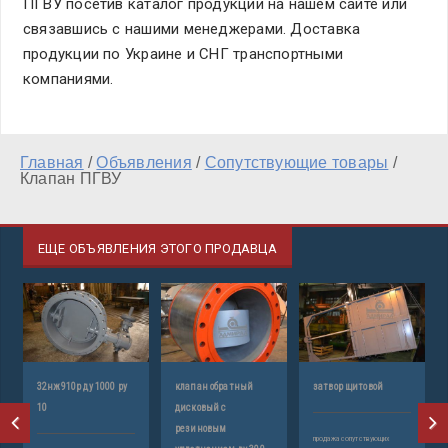
ПГВУ посетив каталог продукции на нашем сайте или
связавшись с нашими менеджерами. Доставка
продукции по Украине и СНГ транспортными
компаниями.
Главная
/
Объявления
/
Сопутствующие товары
/
Клапан ПГВУ
ЕЩЕ ОБЪЯВЛЕНИЯ ЭТОГО ПРОДАВЦА
25
32нж910р ду 1000 ру
клапан обратный
затвор щитовой
10
дисковый с
резиновым
продажа сопутствующих