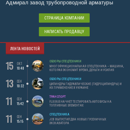
Адмирал завод трубопроводной арматуры
СТРАНИЦА КОМПАНИИ
НАПИСАТЬ ПРОДАВЦУ
ЛЕНТА НОВОСТЕЙ
15
ОБЗОРЫ СПЕЦТЕХНИКИ
ОКТ
МНОГОФУНКЦИОНАЛЬНАЯ СПЕЦТЕХНИКА – МАШИНА,
10:48
КОТОРАЯ ЭКОНОМИТ ВРЕМЯ, ДЕНЬГИ И УСИЛИЯ
13
ОБЗОРЫ СПЕЦТЕХНИКИ
СЕН
ЦИЛИНДРЫ ГИДРАВЛИЧЕСКИЕ (ГИДРОЦИЛИНДРЫ) И
10:32
ИХ ПРИМЕНЕНИЕ В УКРАИНЕ
11
ТРАНСПОРТ
СЕН
FLIXBUS НАЧНЕТ ТЕСТИРОВАТЬ АВТОБУСЫ НА
15:42
ТОПЛИВНЫХ ЭЛЕМЕНТАХ
11
СПЕЦТЕХНИКА
СЕН
JCB ВЫПУСТИЛ ДВА НОВЫХ ГУСЕНИЧНЫХ
15:15
ЭКСКАВАТОРА