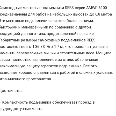
Самоходные мачтовые подъемники REES серии AMWP 6100
предназначены для работ на небольших высотах до 6,8 метра.
Эти мачтовые подъемники являются более легкими,
быстрыми и маневренными по сравнению с другой
продукцией данного типа, представленной на рынке.
Габаритные размеры самоходных подъемников REES
составляют всего 1.36 x 0.76 x 1.7 м., что позволяет успешно
заменять перевозочные вышки и строительные леса. Мощное
шасси, полностью выполненное из стали, обеспечивает
максимальную защиту агрегатов подъемника. Все это
позволяет хорошо справляться с работой в сложных условиях
ограниченного пространства.
Достоинства:
– Компактность подъемника обеспечивает проезд в
труднодоступные места