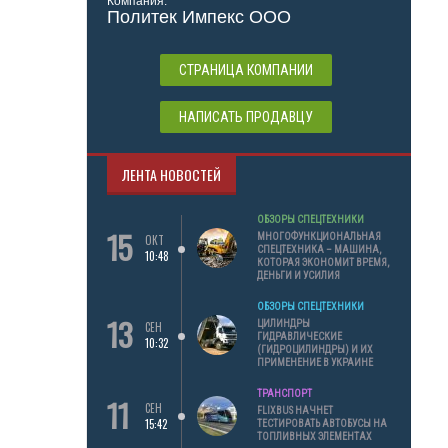
Компания:
Политек Импекс ООО
СТРАНИЦА КОМПАНИИ
НАПИСАТЬ ПРОДАВЦУ
ЛЕНТА НОВОСТЕЙ
ОБЗОРЫ СПЕЦТЕХНИКИ
15
МНОГОФУНКЦИОНАЛЬНАЯ
ОКТ
СПЕЦТЕХНИКА – МАШИНА,
10:48
КОТОРАЯ ЭКОНОМИТ ВРЕМЯ,
ДЕНЬГИ И УСИЛИЯ
ОБЗОРЫ СПЕЦТЕХНИКИ
13
ЦИЛИНДРЫ
СЕН
ГИДРАВЛИЧЕСКИЕ
10:32
(ГИДРОЦИЛИНДРЫ) И ИХ
ПРИМЕНЕНИЕ В УКРАИНЕ
ТРАНСПОРТ
11
СЕН
FLIXBUS НАЧНЕТ
15:42
ТЕСТИРОВАТЬ АВТОБУСЫ НА
ТОПЛИВНЫХ ЭЛЕМЕНТАХ