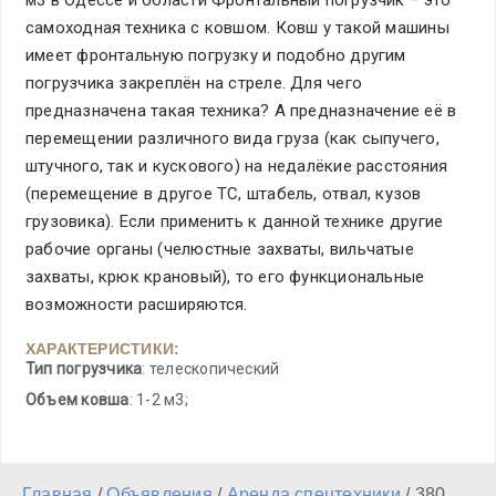
м3 в Одессе и области Фронтальный погрузчик – это
самоходная техника с ковшом. Ковш у такой машины
имеет фронтальную погрузку и подобно другим
погрузчика закреплён на стреле. Для чего
предназначена такая техника? А предназначение её в
перемещении различного вида груза (как сыпучего,
штучного, так и кускового) на недалёкие расстояния
(перемещение в другое ТС, штабель, отвал, кузов
грузовика). Если применить к данной технике другие
рабочие органы (челюстные захваты, вильчатые
захваты, крюк крановый), то его функциональные
возможности расширяются.
ХАРАКТЕРИСТИКИ:
Тип погрузчика
: телескопический
Объем ковша
: 1-2 м3;
Главная
/
Объявления
/
Аренда спецтехники
/
380