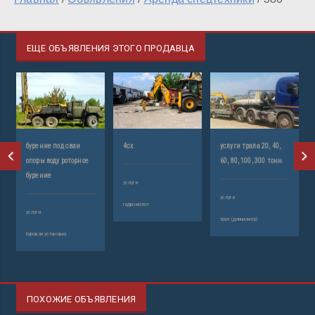
ЕЩЕ ОБЪЯВЛЕНИЯ ЭТОГО ПРОДАВЦА
бурение под сваи
4cx
услуги трала 20, 40,
опоры воду роторное
60, 80, 100, 300 тонн
бурение
услуги
услуги
гидромолот
услуги
трал (длинномер)
буровая установка
ПОХОЖИЕ ОБЪЯВЛЕНИЯ