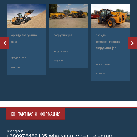
аренда погрузчика
погрузчик jcb
аренда
case
телескопического
погрузчика jcb
аренда техники
аренда техники
погрузчик
аренда техники
погрузчик
погрузчик
КОНТАКТНАЯ ИНФОРМАЦИЯ
Телефон:
+380978482135 whatsapp, viber, telegram