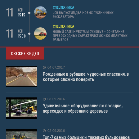
11
СПЕЦТЕХНИКА
СЕН
JCB ВЫПУСТИЛ ДВА НОВЫХ ГУСЕНИЧНЫХ
15:15
ЭКСКАВАТОРА
СПЕЦТЕХНИКА
11
СЕН
НОВЫЙ CASE IH VESTRUM CVXDRIVE – СОЧЕТАНИЕ
15:00
ПРЕВОСХОДНЫХ ХАРАКТЕРИСТИК И КОМПАКТНЫХ
РАЗМЕРОВ
СВЕЖИЕ ВИДЕО
04.07.2017
Рожденные в рубашке: чудесные спасения, в
которые сложно поверить
08.09.2016
Удивительное оборудование по посадке,
пересадке и обрезанию деревьев
02.09.2016
Топ-7 самых больших и тяжелых бульдозеров