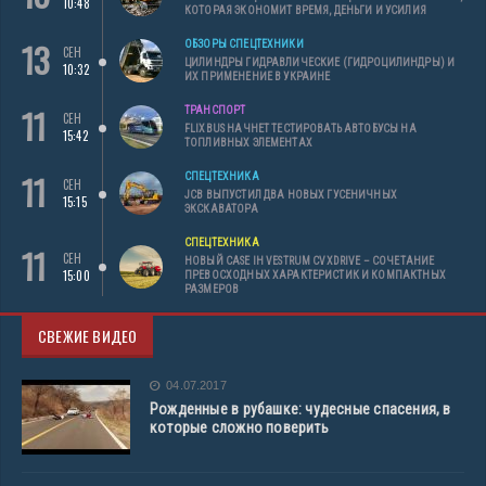
10:48
КОТОРАЯ ЭКОНОМИТ ВРЕМЯ, ДЕНЬГИ И УСИЛИЯ
13
ОБЗОРЫ СПЕЦТЕХНИКИ
СЕН
ЦИЛИНДРЫ ГИДРАВЛИЧЕСКИЕ (ГИДРОЦИЛИНДРЫ) И
10:32
ИХ ПРИМЕНЕНИЕ В УКРАИНЕ
11
ТРАНСПОРТ
СЕН
FLIXBUS НАЧНЕТ ТЕСТИРОВАТЬ АВТОБУСЫ НА
15:42
ТОПЛИВНЫХ ЭЛЕМЕНТАХ
11
СПЕЦТЕХНИКА
СЕН
JCB ВЫПУСТИЛ ДВА НОВЫХ ГУСЕНИЧНЫХ
15:15
ЭКСКАВАТОРА
СПЕЦТЕХНИКА
11
СЕН
НОВЫЙ CASE IH VESTRUM CVXDRIVE – СОЧЕТАНИЕ
15:00
ПРЕВОСХОДНЫХ ХАРАКТЕРИСТИК И КОМПАКТНЫХ
РАЗМЕРОВ
СВЕЖИЕ ВИДЕО
04.07.2017
Рожденные в рубашке: чудесные спасения, в
которые сложно поверить