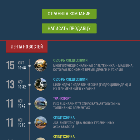
СТРАНИЦА КОМПАНИИ
НАПИСАТЬ ПРОДАВЦУ
ЛЕНТА НОВОСТЕЙ
15
ОБЗОРЫ СПЕЦТЕХНИКИ
ОКТ
МНОГОФУНКЦИОНАЛЬНАЯ СПЕЦТЕХНИКА – МАШИНА,
10:48
КОТОРАЯ ЭКОНОМИТ ВРЕМЯ, ДЕНЬГИ И УСИЛИЯ
13
ОБЗОРЫ СПЕЦТЕХНИКИ
СЕН
ЦИЛИНДРЫ ГИДРАВЛИЧЕСКИЕ (ГИДРОЦИЛИНДРЫ) И
10:32
ИХ ПРИМЕНЕНИЕ В УКРАИНЕ
11
ТРАНСПОРТ
СЕН
FLIXBUS НАЧНЕТ ТЕСТИРОВАТЬ АВТОБУСЫ НА
15:42
ТОПЛИВНЫХ ЭЛЕМЕНТАХ
11
СПЕЦТЕХНИКА
СЕН
JCB ВЫПУСТИЛ ДВА НОВЫХ ГУСЕНИЧНЫХ
15:15
ЭКСКАВАТОРА
СПЕЦТЕХНИКА