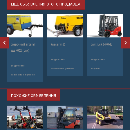
ЕЩЕ ОБЪЯВЛЕНИЯ ЭТОГО ПРОДАВЦА
сварочный агрегат
kaeser m50
dantruck 8440-dg
а
адд 4002 (сак)
k
аренда техники
аренда техники
аренда техники
ар
компрессорная установка
погрузчик
разные виды спецтехники
по
ПОХОЖИЕ ОБЪЯВЛЕНИЯ