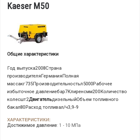
Kaeser M50
Общие характеристики
Год выпуска2008Страна
производителяГерманияПолная
массакг735Производительностьл5000Рабочее
избыточное давлениебар7Клиренсмм200Количество
колесшт2
Двигатель
дизельныйОбъем топливного
бакал80Расход топливал/ч3,9-9
ХАРАКТЕРИСТИКИ:
Достижимое давление
: 1 - 10 МПа