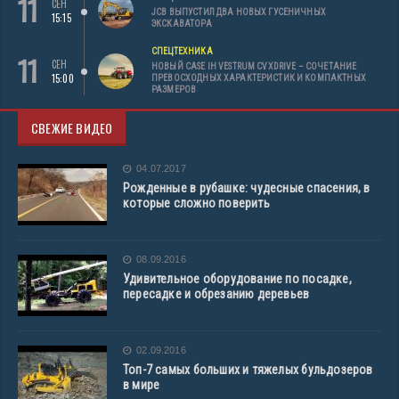
11
СЕН
JCB ВЫПУСТИЛ ДВА НОВЫХ ГУСЕНИЧНЫХ
15:15
ЭКСКАВАТОРА
СПЕЦТЕХНИКА
11
СЕН
НОВЫЙ CASE IH VESTRUM CVXDRIVE – СОЧЕТАНИЕ
15:00
ПРЕВОСХОДНЫХ ХАРАКТЕРИСТИК И КОМПАКТНЫХ
РАЗМЕРОВ
СВЕЖИЕ ВИДЕО
04.07.2017
Рожденные в рубашке: чудесные спасения, в
которые сложно поверить
08.09.2016
Удивительное оборудование по посадке,
пересадке и обрезанию деревьев
02.09.2016
Топ-7 самых больших и тяжелых бульдозеров
в мире