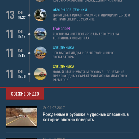
КОТОРАЯ ЭКОНОМИТ ВРЕМЯ, ДЕНЬГИ И УСИЛИЯ
13
ОБЗОРЫ СПЕЦТЕХНИКИ
СЕН
ЦИЛИНДРЫ ГИДРАВЛИЧЕСКИЕ (ГИДРОЦИЛИНДРЫ) И
10:32
ИХ ПРИМЕНЕНИЕ В УКРАИНЕ
11
ТРАНСПОРТ
СЕН
FLIXBUS НАЧНЕТ ТЕСТИРОВАТЬ АВТОБУСЫ НА
15:42
ТОПЛИВНЫХ ЭЛЕМЕНТАХ
11
СПЕЦТЕХНИКА
СЕН
JCB ВЫПУСТИЛ ДВА НОВЫХ ГУСЕНИЧНЫХ
15:15
ЭКСКАВАТОРА
СПЕЦТЕХНИКА
11
СЕН
НОВЫЙ CASE IH VESTRUM CVXDRIVE – СОЧЕТАНИЕ
15:00
ПРЕВОСХОДНЫХ ХАРАКТЕРИСТИК И КОМПАКТНЫХ
РАЗМЕРОВ
СВЕЖИЕ ВИДЕО
04.07.2017
Рожденные в рубашке: чудесные спасения, в
которые сложно поверить