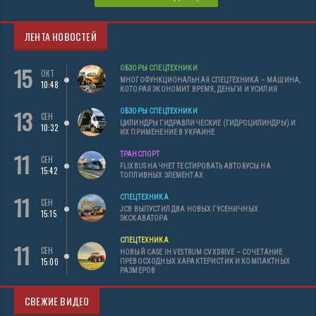
ЛЕНТА НОВОСТЕЙ
15
ОБЗОРЫ СПЕЦТЕХНИКИ
ОКТ
МНОГОФУНКЦИОНАЛЬНАЯ СПЕЦТЕХНИКА – МАШИНА,
10:48
КОТОРАЯ ЭКОНОМИТ ВРЕМЯ, ДЕНЬГИ И УСИЛИЯ
13
ОБЗОРЫ СПЕЦТЕХНИКИ
СЕН
ЦИЛИНДРЫ ГИДРАВЛИЧЕСКИЕ (ГИДРОЦИЛИНДРЫ) И
10:32
ИХ ПРИМЕНЕНИЕ В УКРАИНЕ
11
ТРАНСПОРТ
СЕН
FLIXBUS НАЧНЕТ ТЕСТИРОВАТЬ АВТОБУСЫ НА
15:42
ТОПЛИВНЫХ ЭЛЕМЕНТАХ
11
СПЕЦТЕХНИКА
СЕН
JCB ВЫПУСТИЛ ДВА НОВЫХ ГУСЕНИЧНЫХ
15:15
ЭКСКАВАТОРА
СПЕЦТЕХНИКА
11
СЕН
НОВЫЙ CASE IH VESTRUM CVXDRIVE – СОЧЕТАНИЕ
15:00
ПРЕВОСХОДНЫХ ХАРАКТЕРИСТИК И КОМПАКТНЫХ
РАЗМЕРОВ
СВЕЖИЕ ВИДЕО