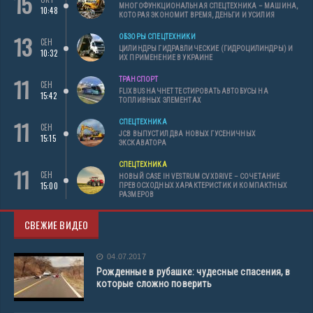
15
МНОГОФУНКЦИОНАЛЬНАЯ СПЕЦТЕХНИКА – МАШИНА,
10:48
КОТОРАЯ ЭКОНОМИТ ВРЕМЯ, ДЕНЬГИ И УСИЛИЯ
13
ОБЗОРЫ СПЕЦТЕХНИКИ
СЕН
ЦИЛИНДРЫ ГИДРАВЛИЧЕСКИЕ (ГИДРОЦИЛИНДРЫ) И
10:32
ИХ ПРИМЕНЕНИЕ В УКРАИНЕ
11
ТРАНСПОРТ
СЕН
FLIXBUS НАЧНЕТ ТЕСТИРОВАТЬ АВТОБУСЫ НА
15:42
ТОПЛИВНЫХ ЭЛЕМЕНТАХ
11
СПЕЦТЕХНИКА
СЕН
JCB ВЫПУСТИЛ ДВА НОВЫХ ГУСЕНИЧНЫХ
15:15
ЭКСКАВАТОРА
СПЕЦТЕХНИКА
11
СЕН
НОВЫЙ CASE IH VESTRUM CVXDRIVE – СОЧЕТАНИЕ
15:00
ПРЕВОСХОДНЫХ ХАРАКТЕРИСТИК И КОМПАКТНЫХ
РАЗМЕРОВ
СВЕЖИЕ ВИДЕО
04.07.2017
Рожденные в рубашке: чудесные спасения, в
которые сложно поверить