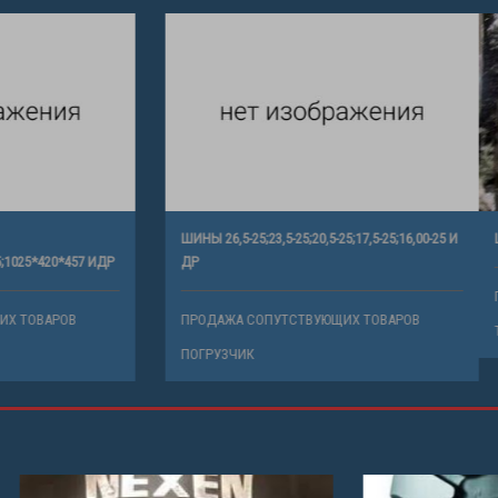
ШИНЫ 26,5-25;23,5-25;20,5-25;17,5-25;1
35;1600*600*685;1025*420*457 ИДР
ДР
СОПУТСТВУЮЩИХ ТОВАРОВ
ПРОДАЖА СОПУТСТВУЮЩИХ ТОВАР
К
ПОГРУЗЧИК