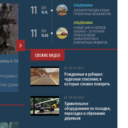
11
СПЕЦТЕХНИКА
СЕН
JCB ВЫПУСТИЛ ДВА НОВЫХ
15:15
ГУСЕНИЧНЫХ ЭКСКАВАТОРА
СПЕЦТЕХНИКА
11
НОВЫЙ CASE IH VESTRUM
СЕН
CVXDRIVE – СОЧЕТАНИЕ
15:00
ПРЕВОСХОДНЫХ
ХАРАКТЕРИСТИК И
КОМПАКТНЫХ РАЗМЕРОВ
СВЕЖИЕ ВИДЕО
6,00-25 И
ШИНЫ К ТРАЛУ 1025*420*457 К-83А 16 СЛ
04.07.2017
Рожденные в рубашке:
ПРОДАЖА СОПУТСТВУЮЩИХ ТОВАРОВ
чудесные спасения, в
ОВ
которые сложно поверить
ТРАЛ (ДЛИННОМЕР)
08.09.2016
Удивительное
оборудование по посадке,
пересадке и обрезанию
деревьев