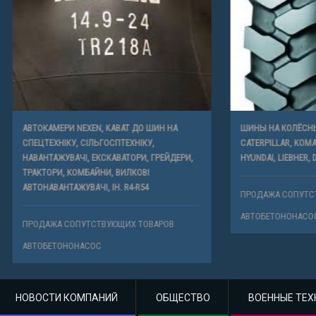
И NEXEN, KABAT ДО ШИН НА
ШИНЫ НА КОЛЁСНЫЕ ЭКСКАВАТОРЫ 
У, СІЛЬГОСПТЕХНІКУ,
CATERPILLAR, KOMATSU, HITACHI, VOL
ВАЧІ, ЕКСКАВАТОРИ, ГРЕЙДЕРИ,
HYUNDAI, LIEBHER, DOOSAN ДР.
 КОМБАЙНИ, ВИЛКОВІ
АЖУВАЧІ, ІН. R4-R54
ПРОДАЖА СОПУТСТВУЮЩИХ ТОВАР
АВТОБЕТОНОНАСОС
СОПУТСТВУЮЩИХ ТОВАРОВ
НОНАСОС
НОВОСТИ КОМПАНИЙ
ОБЩЕСТВО
ВОЕННЫЕ ТЕХ