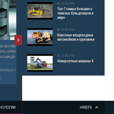
02.09.2016
Топ-7 самых больших и
тяжелых бульдозеров в
мире
19.08.2016
Классные вездеходные
автомобили и грузовики
ATLAS,
VO,
12.08.2016
Невероятные машины 4
ОВ
НОЛОГИИ
НАВЕРХ