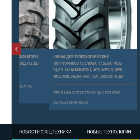
ТОРИ,
ШИНЫ ДЛЯ ТЕЛЕСКОПИЧЕСКИХ
АВТОКАМЕР
12 ДО
ПОГРУЗЧИКОВ 15.5/80-24, 17.5L-24, 19.5L-
СПЕЦТЕХНІК
24,21L-24 НА MANITOU, JCB, MERLO, NEW
НАВАНТАЖУ
HOLLAND, DIECHI, MST, CAT, BOBCAT И ДР.
ТРАКТОРИ,
АВТОНАВАНТ
В
ПРОДАЖА СОПУТСТВУЮЩИХ ТОВАРОВ
ПРОДАЖА 
АВТОБЕТОНОНАСОС
АВТОБЕТО
НОВОСТИ СПЕЦТЕХНИКИ
НОВЫЕ ТЕХНОЛОГИИ