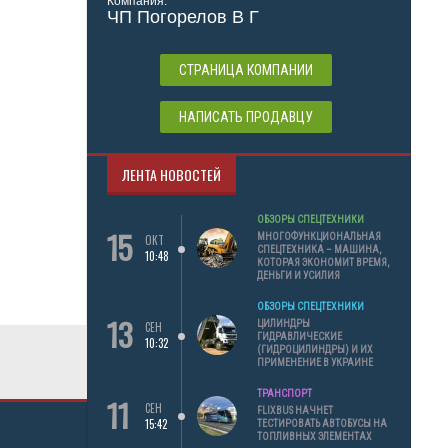
Компания:
ЧП Погорелов В Г
СТРАНИЦА КОМПАНИИ
НАПИСАТЬ ПРОДАВЦУ
ЛЕНТА НОВОСТЕЙ
ОБЗОРЫ СПЕЦТЕХНИКИ
15
МНОГОФУНКЦИОНАЛЬНАЯ
ОКТ
СПЕЦТЕХНИКА – МАШИНА,
10:48
КОТОРАЯ ЭКОНОМИТ ВРЕМЯ,
ДЕНЬГИ И УСИЛИЯ
ОБЗОРЫ СПЕЦТЕХНИКИ
13
ЦИЛИНДРЫ
СЕН
ГИДРАВЛИЧЕСКИЕ
10:32
(ГИДРОЦИЛИНДРЫ) И ИХ
ПРИМЕНЕНИЕ В УКРАИНЕ
ТРАНСПОРТ
11
СЕН
FLIXBUS НАЧНЕТ
15:42
ТЕСТИРОВАТЬ АВТОБУСЫ НА
ТОПЛИВНЫХ ЭЛЕМЕНТАХ