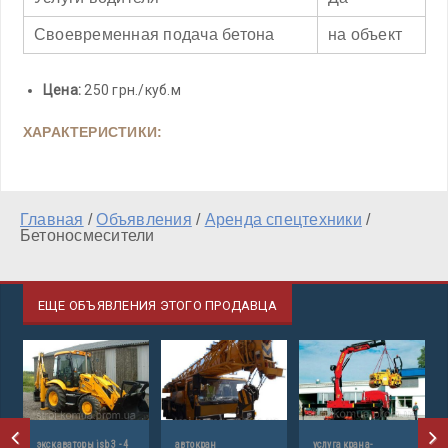
Своевременная подача бетона
на объект
Цена:
250 грн./куб.м
ХАРАКТЕРИСТИКИ:
Главная
/
Объявления
/
Аренда спецтехники
/
Бетоносмесители
ЕЩЕ ОБЪЯВЛЕНИЯ ЭТОГО ПРОДАВЦА
экскаваторы jsb 3 - 4
автокран
услуга крана-
а