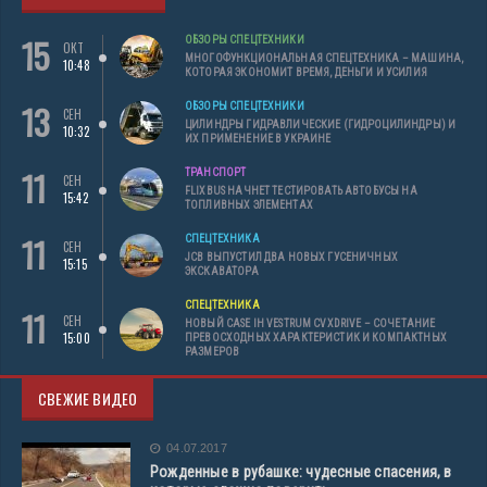
15
ОБЗОРЫ СПЕЦТЕХНИКИ
ОКТ
МНОГОФУНКЦИОНАЛЬНАЯ СПЕЦТЕХНИКА – МАШИНА,
10:48
КОТОРАЯ ЭКОНОМИТ ВРЕМЯ, ДЕНЬГИ И УСИЛИЯ
13
ОБЗОРЫ СПЕЦТЕХНИКИ
СЕН
ЦИЛИНДРЫ ГИДРАВЛИЧЕСКИЕ (ГИДРОЦИЛИНДРЫ) И
10:32
ИХ ПРИМЕНЕНИЕ В УКРАИНЕ
11
ТРАНСПОРТ
СЕН
FLIXBUS НАЧНЕТ ТЕСТИРОВАТЬ АВТОБУСЫ НА
15:42
ТОПЛИВНЫХ ЭЛЕМЕНТАХ
11
СПЕЦТЕХНИКА
СЕН
JCB ВЫПУСТИЛ ДВА НОВЫХ ГУСЕНИЧНЫХ
15:15
ЭКСКАВАТОРА
СПЕЦТЕХНИКА
11
СЕН
НОВЫЙ CASE IH VESTRUM CVXDRIVE – СОЧЕТАНИЕ
15:00
ПРЕВОСХОДНЫХ ХАРАКТЕРИСТИК И КОМПАКТНЫХ
РАЗМЕРОВ
СВЕЖИЕ ВИДЕО
04.07.2017
Рожденные в рубашке: чудесные спасения, в