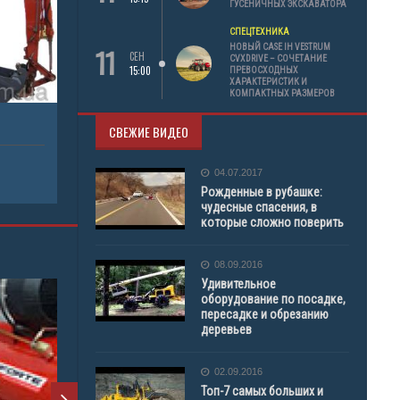
ГУСЕНИЧНЫХ ЭКСКАВАТОРА
СПЕЦТЕХНИКА
11
НОВЫЙ CASE IH VESTRUM
СЕН
CVXDRIVE – СОЧЕТАНИЕ
15:00
ПРЕВОСХОДНЫХ
ХАРАКТЕРИСТИК И
КОМПАКТНЫХ РАЗМЕРОВ
СВЕЖИЕ ВИДЕО
04.07.2017
Рожденные в рубашке:
чудесные спасения, в
которые сложно поверить
08.09.2016
Удивительное
оборудование по посадке,
пересадке и обрезанию
деревьев
02.09.2016
Топ-7 самых больших и