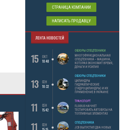
СТРАНИЦА КОМПАНИИ
НАПИСАТЬ ПРОДАВЦУ
ЛЕНТА НОВОСТЕЙ
ОБЗОРЫ СПЕЦТЕХНИКИ
15
МНОГОФУНКЦИОНАЛЬНАЯ
ОКТ
СПЕЦТЕХНИКА – МАШИНА,
10:48
КОТОРАЯ ЭКОНОМИТ ВРЕМЯ,
ДЕНЬГИ И УСИЛИЯ
ОБЗОРЫ СПЕЦТЕХНИКИ
13
ЦИЛИНДРЫ
СЕН
ГИДРАВЛИЧЕСКИЕ
10:32
(ГИДРОЦИЛИНДРЫ) И ИХ
ПРИМЕНЕНИЕ В УКРАИНЕ
ТРАНСПОРТ
11
СЕН
FLIXBUS НАЧНЕТ
15:42
ТЕСТИРОВАТЬ АВТОБУСЫ НА
ТОПЛИВНЫХ ЭЛЕМЕНТАХ
11
СПЕЦТЕХНИКА
СЕН
JCB ВЫПУСТИЛ ДВА НОВЫХ
15:15