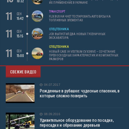
10:32
ИХ ПРИМЕНЕНИЕ В УКРАИНЕ
11
ТРАНСПОРТ
СЕН
FLIXBUS НАЧНЕТ ТЕСТИРОВАТЬ АВТОБУСЫ НА
15:42
ТОПЛИВНЫХ ЭЛЕМЕНТАХ
11
СПЕЦТЕХНИКА
СЕН
JCB ВЫПУСТИЛ ДВА НОВЫХ ГУСЕНИЧНЫХ
15:15
ЭКСКАВАТОРА
СПЕЦТЕХНИКА
11
СЕН
НОВЫЙ CASE IH VESTRUM CVXDRIVE – СОЧЕТАНИЕ
15:00
ПРЕВОСХОДНЫХ ХАРАКТЕРИСТИК И КОМПАКТНЫХ
РАЗМЕРОВ
СВЕЖИЕ ВИДЕО
04.07.2017
Рожденные в рубашке: чудесные спасения, в
которые сложно поверить
08.09.2016
Удивительное оборудование по посадке,
пересадке и обрезанию деревьев