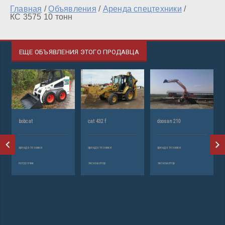
Главная
/
Объявления
/
Аренда спецтехники
/
КС 3575 10 тонн
ЕЩЕ ОБЪЯВЛЕНИЯ ЭТОГО ПРОДАВЦА
bobcat
cat 432 f
doosan 210
аренда техники
аренда техники
аренда техники
погрузчик
экскаватор
экскаватор