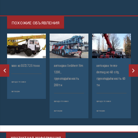
ПОХОЖИЕ ОБЪЯВЛЕНИЯ
маз кс55727 25 тонн
автокран liebherr ltm
автокран тerex-
1200,
demag ac-60 city,
грузоподъёмность
грузоподъёмность 60
аренда техники
200тн
тн
автокран
аренда техники
аренда техники
автокран
автокран