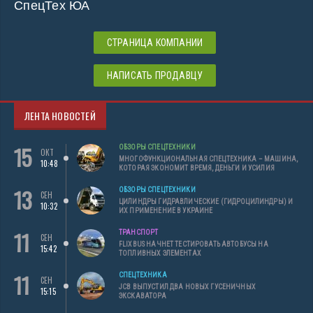
СпецТех ЮА
СТРАНИЦА КОМПАНИИ
НАПИСАТЬ ПРОДАВЦУ
ЛЕНТА НОВОСТЕЙ
15
ОБЗОРЫ СПЕЦТЕХНИКИ
ОКТ
МНОГОФУНКЦИОНАЛЬНАЯ СПЕЦТЕХНИКА – МАШИНА,
10:48
КОТОРАЯ ЭКОНОМИТ ВРЕМЯ, ДЕНЬГИ И УСИЛИЯ
13
ОБЗОРЫ СПЕЦТЕХНИКИ
СЕН
ЦИЛИНДРЫ ГИДРАВЛИЧЕСКИЕ (ГИДРОЦИЛИНДРЫ) И
10:32
ИХ ПРИМЕНЕНИЕ В УКРАИНЕ
11
ТРАНСПОРТ
СЕН
FLIXBUS НАЧНЕТ ТЕСТИРОВАТЬ АВТОБУСЫ НА
15:42
ТОПЛИВНЫХ ЭЛЕМЕНТАХ
11
СПЕЦТЕХНИКА
СЕН
JCB ВЫПУСТИЛ ДВА НОВЫХ ГУСЕНИЧНЫХ
15:15
ЭКСКАВАТОРА