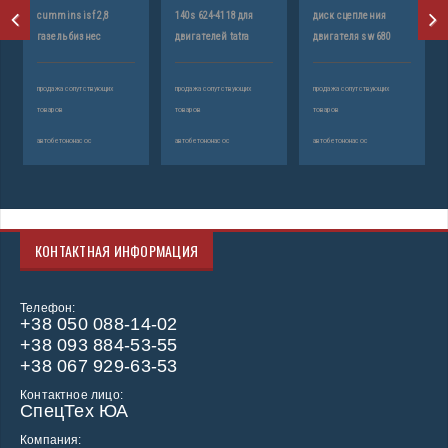
cummins isf 2,8
140s 624-4118 для
диск сцепления
газель бизнес
двигателей tatra
двигателя sw 680
продажа сопутствующих
продажа сопутствующих
продажа сопутствующих
товаров
товаров
товаров
автобетононасос
автобетононасос
автобетононасос
КОНТАКТНАЯ ИНФОРМАЦИЯ
Телефон:
+38 050 088-14-02
+38 093 884-53-55
+38 067 929-63-53
Контактное лицо:
СпецТех ЮА
Компания: