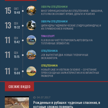
15
ОБЗОРЫ СПЕЦТЕХНИКИ
ОКТ
МНОГОФУНКЦИОНАЛЬНАЯ СПЕЦТЕХНИКА – МАШИНА,
10:48
КОТОРАЯ ЭКОНОМИТ ВРЕМЯ, ДЕНЬГИ И УСИЛИЯ
13
ОБЗОРЫ СПЕЦТЕХНИКИ
СЕН
ЦИЛИНДРЫ ГИДРАВЛИЧЕСКИЕ (ГИДРОЦИЛИНДРЫ) И
10:32
ИХ ПРИМЕНЕНИЕ В УКРАИНЕ
11
ТРАНСПОРТ
СЕН
FLIXBUS НАЧНЕТ ТЕСТИРОВАТЬ АВТОБУСЫ НА
15:42
ТОПЛИВНЫХ ЭЛЕМЕНТАХ
11
СПЕЦТЕХНИКА
СЕН
JCB ВЫПУСТИЛ ДВА НОВЫХ ГУСЕНИЧНЫХ
15:15
ЭКСКАВАТОРА
СПЕЦТЕХНИКА
11
СЕН
НОВЫЙ CASE IH VESTRUM CVXDRIVE – СОЧЕТАНИЕ
15:00
ПРЕВОСХОДНЫХ ХАРАКТЕРИСТИК И КОМПАКТНЫХ
РАЗМЕРОВ
СВЕЖИЕ ВИДЕО
04.07.2017
Рожденные в рубашке: чудесные спасения, в
которые сложно поверить