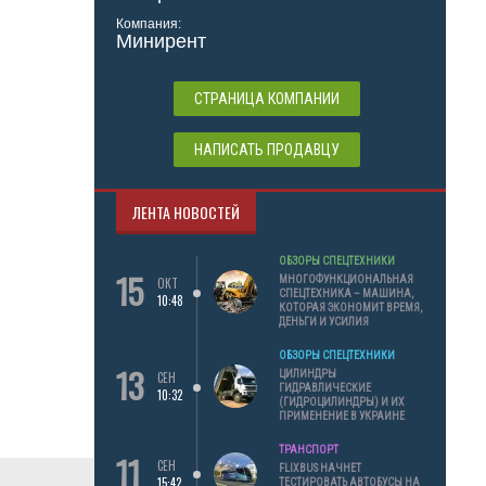
Компания:
Минирент
СТРАНИЦА КОМПАНИИ
НАПИСАТЬ ПРОДАВЦУ
ЛЕНТА НОВОСТЕЙ
ОБЗОРЫ СПЕЦТЕХНИКИ
15
МНОГОФУНКЦИОНАЛЬНАЯ
ОКТ
СПЕЦТЕХНИКА – МАШИНА,
10:48
КОТОРАЯ ЭКОНОМИТ ВРЕМЯ,
ДЕНЬГИ И УСИЛИЯ
ОБЗОРЫ СПЕЦТЕХНИКИ
13
ЦИЛИНДРЫ
СЕН
ГИДРАВЛИЧЕСКИЕ
10:32
(ГИДРОЦИЛИНДРЫ) И ИХ
ПРИМЕНЕНИЕ В УКРАИНЕ
ТРАНСПОРТ
11
СЕН
FLIXBUS НАЧНЕТ
15:42
ТЕСТИРОВАТЬ АВТОБУСЫ НА