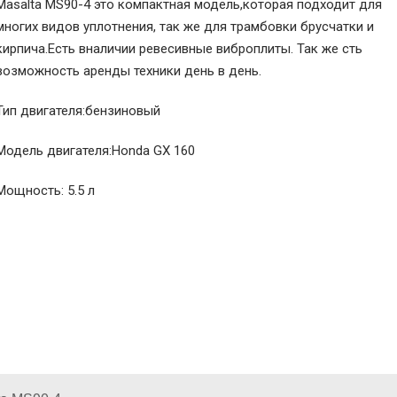
Masalta MS90-4 это компактная модель,которая подходит для
многих видов уплотнения, так же для трамбовки брусчатки и
кирпича.Есть вналичии ревесивные виброплиты. Так же сть
возможность аренды техники день в день.
Тип двигателя:бензиновый
Модель двигателя:Honda GX 160
Мощность: 5.5 л