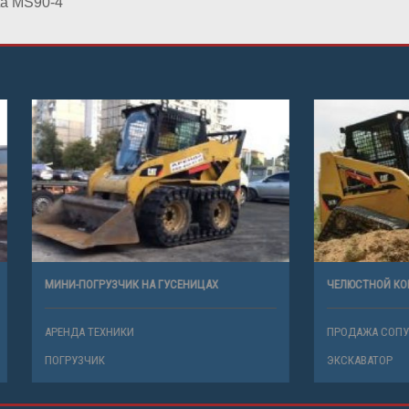
ta MS90-4
УЗЧИК НА ГУСЕНИЦАХ
ЧЕЛЮСТНОЙ КОВШ
ХНИКИ
ПРОДАЖА СОПУТСТВУЮЩИХ ТОВАР
К
ЭКСКАВАТОР