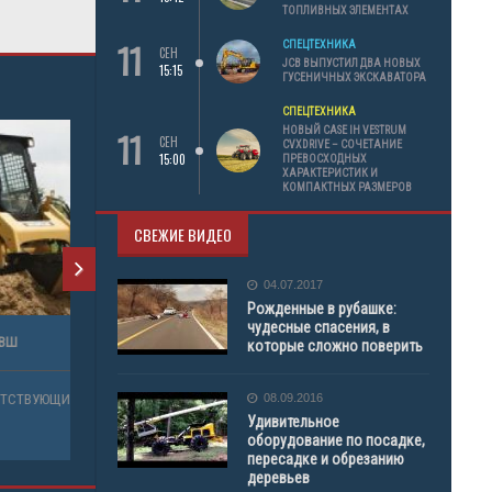
ТОПЛИВНЫХ ЭЛЕМЕНТАХ
11
СПЕЦТЕХНИКА
СЕН
JCB ВЫПУСТИЛ ДВА НОВЫХ
15:15
ГУСЕНИЧНЫХ ЭКСКАВАТОРА
СПЕЦТЕХНИКА
11
НОВЫЙ CASE IH VESTRUM
СЕН
CVXDRIVE – СОЧЕТАНИЕ
15:00
ПРЕВОСХОДНЫХ
ХАРАКТЕРИСТИК И
КОМПАКТНЫХ РАЗМЕРОВ
СВЕЖИЕ ВИДЕО
04.07.2017
Рожденные в рубашке:
чудесные спасения, в
которые сложно поверить
08.09.2016
ОВ
Удивительное
оборудование по посадке,
пересадке и обрезанию
деревьев