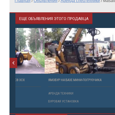
Главная
/
Объявления
/
Аренда спецтехники
/
Masal
ЕЩЕ ОБЪЯВЛЕНИЯ ЭТОГО ПРОДАВЦА
ЯМОБУР НА БАЗЕ МИНИ-ПОГРУЗЧИКА
МИНИ-ПОГР
АРЕНДА ТЕХНИКИ
АРЕНДА ТЕ
БУРОВАЯ УСТАНОВКА
ПОГРУЗЧИ