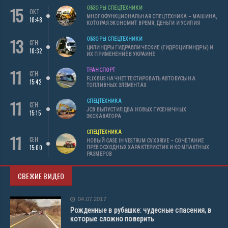
15
ОБЗОРЫ СПЕЦТЕХНИКИ
ОКТ
МНОГОФУНКЦИОНАЛЬНАЯ СПЕЦТЕХНИКА – МАШИНА,
10:48
КОТОРАЯ ЭКОНОМИТ ВРЕМЯ, ДЕНЬГИ И УСИЛИЯ
13
ОБЗОРЫ СПЕЦТЕХНИКИ
СЕН
ЦИЛИНДРЫ ГИДРАВЛИЧЕСКИЕ (ГИДРОЦИЛИНДРЫ) И
10:32
ИХ ПРИМЕНЕНИЕ В УКРАИНЕ
11
ТРАНСПОРТ
СЕН
FLIXBUS НАЧНЕТ ТЕСТИРОВАТЬ АВТОБУСЫ НА
15:42
ТОПЛИВНЫХ ЭЛЕМЕНТАХ
11
СПЕЦТЕХНИКА
СЕН
JCB ВЫПУСТИЛ ДВА НОВЫХ ГУСЕНИЧНЫХ
15:15
ЭКСКАВАТОРА
СПЕЦТЕХНИКА
11
СЕН
НОВЫЙ CASE IH VESTRUM CVXDRIVE – СОЧЕТАНИЕ
15:00
ПРЕВОСХОДНЫХ ХАРАКТЕРИСТИК И КОМПАКТНЫХ
РАЗМЕРОВ
СВЕЖИЕ ВИДЕО
04.07.2017
Рожденные в рубашке: чудесные спасения, в
которые сложно поверить