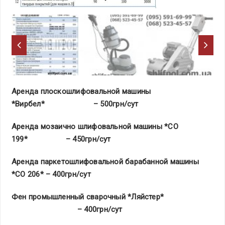
Аренда плоскошлифовальной машины
*Вирбел* – 500грн/сут
Аренда мозаично шлифовальной машины *СО
199* – 450грн/сут
Аренда паркетошлифовальной барабанной машины
*СО 206* – 400грн/сут
Фен промышленный сварочный *Ляйстер*
– 400грн/сут