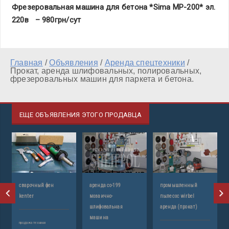
Фрезеровальная машина для бетона *S
ima
MP-200* эл.
220в – 980грн/сут
Главная
/
Объявления
/
Аренда спецтехники
/
Прокат, аренда шлифовальных, полировальных,
фрезеровальных машин для паркета и бетона.
ЕЩЕ ОБЪЯВЛЕНИЯ ЭТОГО ПРОДАВЦА
сварочный фен
аренда со-199
промышленный
а
kenter
мозаично-
пылесос wirbel
шлифовальная
аренда (прокат)
машина
продажа техники