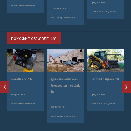
аренда техники
разные виды спецтехники
продажа техники
разные виды спецтехники
разные виды спецтехники
ПОХОЖИЕ ОБЪЯВЛЕНИЯ
masalta emr70h
дробилка мобильная
cat 279d с мульчером
terex pegson metrotrak
ha
аренда техники
аренда техники
разные виды спецтехники
разные виды спецтехники
аренда техники
разные виды спецтехники