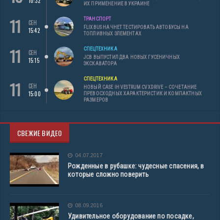
10:32
ИХ ПРИМЕНЕНИЕ В УКРАИНЕ
11
ТРАНСПОРТ
СЕН
FLIXBUS НАЧНЕТ ТЕСТИРОВАТЬ АВТОБУСЫ НА
15:42
ТОПЛИВНЫХ ЭЛЕМЕНТАХ
11
СПЕЦТЕХНИКА
СЕН
JCB ВЫПУСТИЛ ДВА НОВЫХ ГУСЕНИЧНЫХ
15:15
ЭКСКАВАТОРА
СПЕЦТЕХНИКА
11
СЕН
НОВЫЙ CASE IH VESTRUM CVXDRIVE – СОЧЕТАНИЕ
15:00
ПРЕВОСХОДНЫХ ХАРАКТЕРИСТИК И КОМПАКТНЫХ
РАЗМЕРОВ
СВЕЖИЕ ВИДЕО
04.07.2017
Рожденные в рубашке: чудесные спасения, в
которые сложно поверить
08.09.2016
Удивительное оборудование по посадке,