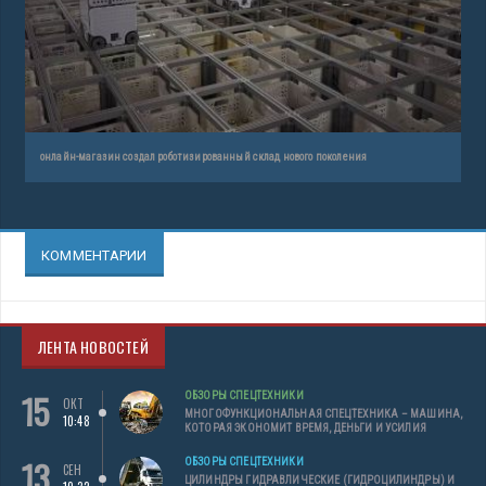
онлайн-магазин создал роботизированный склад нового поколения
КОММЕНТАРИИ
ЛЕНТА НОВОСТЕЙ
15
ОБЗОРЫ СПЕЦТЕХНИКИ
ОКТ
МНОГОФУНКЦИОНАЛЬНАЯ СПЕЦТЕХНИКА – МАШИНА,
10:48
КОТОРАЯ ЭКОНОМИТ ВРЕМЯ, ДЕНЬГИ И УСИЛИЯ
13
ОБЗОРЫ СПЕЦТЕХНИКИ
СЕН
ЦИЛИНДРЫ ГИДРАВЛИЧЕСКИЕ (ГИДРОЦИЛИНДРЫ) И