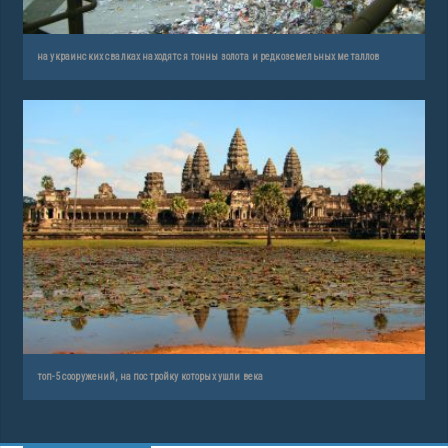
на украинских свалках находятся тонны золота и редкоземельных металлов
топ-5 сооружений, на постройку которых ушли века