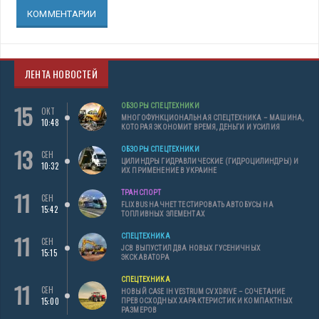
КОММЕНТАРИИ
ЛЕНТА НОВОСТЕЙ
15
ОБЗОРЫ СПЕЦТЕХНИКИ
ОКТ
МНОГОФУНКЦИОНАЛЬНАЯ СПЕЦТЕХНИКА – МАШИНА,
10:48
КОТОРАЯ ЭКОНОМИТ ВРЕМЯ, ДЕНЬГИ И УСИЛИЯ
13
ОБЗОРЫ СПЕЦТЕХНИКИ
СЕН
ЦИЛИНДРЫ ГИДРАВЛИЧЕСКИЕ (ГИДРОЦИЛИНДРЫ) И
10:32
ИХ ПРИМЕНЕНИЕ В УКРАИНЕ
11
ТРАНСПОРТ
СЕН
FLIXBUS НАЧНЕТ ТЕСТИРОВАТЬ АВТОБУСЫ НА
15:42
ТОПЛИВНЫХ ЭЛЕМЕНТАХ
11
СПЕЦТЕХНИКА
СЕН
JCB ВЫПУСТИЛ ДВА НОВЫХ ГУСЕНИЧНЫХ
15:15
ЭКСКАВАТОРА
СПЕЦТЕХНИКА
11
СЕН
НОВЫЙ CASE IH VESTRUM CVXDRIVE – СОЧЕТАНИЕ
15:00
ПРЕВОСХОДНЫХ ХАРАКТЕРИСТИК И КОМПАКТНЫХ
РАЗМЕРОВ