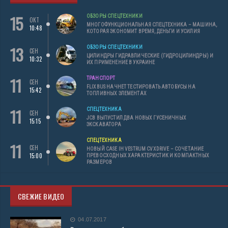
15
ОБЗОРЫ СПЕЦТЕХНИКИ
ОКТ
МНОГОФУНКЦИОНАЛЬНАЯ СПЕЦТЕХНИКА – МАШИНА,
10:48
КОТОРАЯ ЭКОНОМИТ ВРЕМЯ, ДЕНЬГИ И УСИЛИЯ
13
ОБЗОРЫ СПЕЦТЕХНИКИ
СЕН
ЦИЛИНДРЫ ГИДРАВЛИЧЕСКИЕ (ГИДРОЦИЛИНДРЫ) И
10:32
ИХ ПРИМЕНЕНИЕ В УКРАИНЕ
11
ТРАНСПОРТ
СЕН
FLIXBUS НАЧНЕТ ТЕСТИРОВАТЬ АВТОБУСЫ НА
15:42
ТОПЛИВНЫХ ЭЛЕМЕНТАХ
11
СПЕЦТЕХНИКА
СЕН
JCB ВЫПУСТИЛ ДВА НОВЫХ ГУСЕНИЧНЫХ
15:15
ЭКСКАВАТОРА
СПЕЦТЕХНИКА
11
СЕН
НОВЫЙ CASE IH VESTRUM CVXDRIVE – СОЧЕТАНИЕ
15:00
ПРЕВОСХОДНЫХ ХАРАКТЕРИСТИК И КОМПАКТНЫХ
РАЗМЕРОВ
СВЕЖИЕ ВИДЕО
04.07.2017