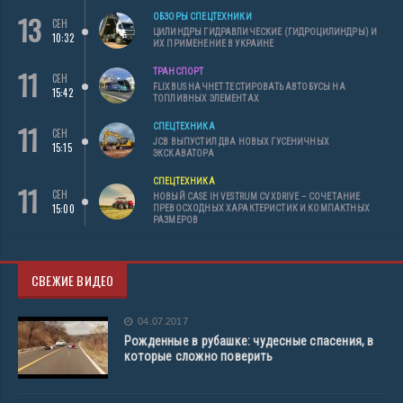
13
ОБЗОРЫ СПЕЦТЕХНИКИ
СЕН
ЦИЛИНДРЫ ГИДРАВЛИЧЕСКИЕ (ГИДРОЦИЛИНДРЫ) И
10:32
ИХ ПРИМЕНЕНИЕ В УКРАИНЕ
11
ТРАНСПОРТ
СЕН
FLIXBUS НАЧНЕТ ТЕСТИРОВАТЬ АВТОБУСЫ НА
15:42
ТОПЛИВНЫХ ЭЛЕМЕНТАХ
11
СПЕЦТЕХНИКА
СЕН
JCB ВЫПУСТИЛ ДВА НОВЫХ ГУСЕНИЧНЫХ
15:15
ЭКСКАВАТОРА
СПЕЦТЕХНИКА
11
СЕН
НОВЫЙ CASE IH VESTRUM CVXDRIVE – СОЧЕТАНИЕ
15:00
ПРЕВОСХОДНЫХ ХАРАКТЕРИСТИК И КОМПАКТНЫХ
РАЗМЕРОВ
СВЕЖИЕ ВИДЕО
04.07.2017
Рожденные в рубашке: чудесные спасения, в
которые сложно поверить