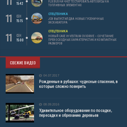
11
FLIXBUS НАЧНЕТ ТЕСТИРОВАТЬ АВТОБУСЫ НА
15:42
ТОПЛИВНЫХ ЭЛЕМЕНТАХ
11
СПЕЦТЕХНИКА
СЕН
JCB ВЫПУСТИЛ ДВА НОВЫХ ГУСЕНИЧНЫХ
15:15
ЭКСКАВАТОРА
СПЕЦТЕХНИКА
11
СЕН
НОВЫЙ CASE IH VESTRUM CVXDRIVE – СОЧЕТАНИЕ
15:00
ПРЕВОСХОДНЫХ ХАРАКТЕРИСТИК И КОМПАКТНЫХ
РАЗМЕРОВ
СВЕЖИЕ ВИДЕО
04.07.2017
Рожденные в рубашке: чудесные спасения, в
которые сложно поверить
08.09.2016
Удивительное оборудование по посадке,
пересадке и обрезанию деревьев