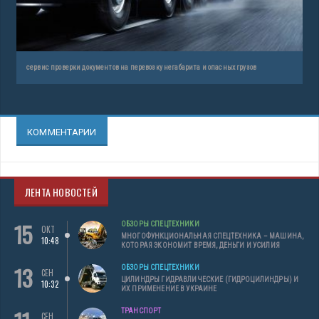
сервис проверки документов на перевозку негабарита и опасных грузов
КОММЕНТАРИИ
ЛЕНТА НОВОСТЕЙ
15
ОБЗОРЫ СПЕЦТЕХНИКИ
ОКТ
МНОГОФУНКЦИОНАЛЬНАЯ СПЕЦТЕХНИКА – МАШИНА,
10:48
КОТОРАЯ ЭКОНОМИТ ВРЕМЯ, ДЕНЬГИ И УСИЛИЯ
13
ОБЗОРЫ СПЕЦТЕХНИКИ
СЕН
ЦИЛИНДРЫ ГИДРАВЛИЧЕСКИЕ (ГИДРОЦИЛИНДРЫ) И
10:32
ИХ ПРИМЕНЕНИЕ В УКРАИНЕ
ТРАНСПОРТ
СЕН