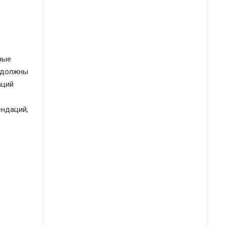
ные
4 должны
аций
ендаций,