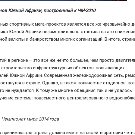
нов Южной Африки, построенный к ЧМ-2010
ных спортивных мега-проектов является все же чрезвычайно 
омика Южной Африки незамедлительно ответила на это снижени
ой валюты и банкротством многих организаций. В итоге, стран
ий в регионе – это все же нечто большее, чем просто двигател
 на строительство инфраструктурных объектов, повышающих
телей Южной Африки. Современная железнодорожная сеть, рем
 останутся в стране. Однако, в таком количестве стадионов, ко
о не нуждается. К тому же многие обещания так и не удалось
учение системы повсеместного централизованного водоснабже
 Чемпионат мира 2014 года
ра принимающая страна должна иметь на своей территории четн