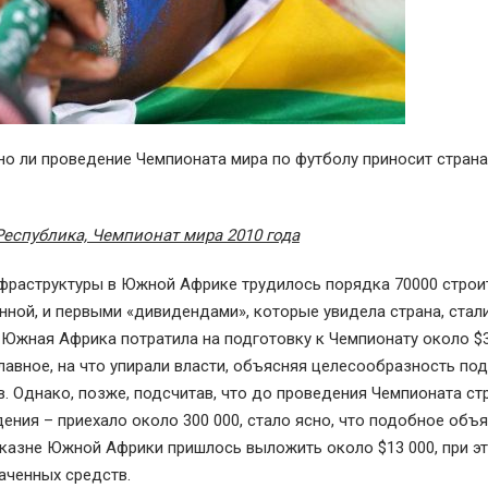
но ли проведение Чемпионата мира по футболу приносит страна
еспублика, Чемпионат мира 2010 года
фраструктуры в Южной Африке трудилось порядка 70000 строит
нной, и первыми «дивидендами», которые увидела страна, стал
Южная Африка потратила на подготовку к Чемпионату около $3,
 Главное, на что упирали власти, объясняя целесообразность по
в. Однако, позже, подсчитав, что до проведения Чемпионата ст
дения – приехало около 300 000, стало ясно, что подобное объ
а казне Южной Африки пришлось выложить около $13 000, при э
раченных средств.