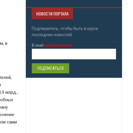
НОВОСТИ ПОРТАЛА
Подпишитесь, чтобы быть в курсе
последних новостей.
м, в
E-mail
(обязательно)
елей,
и
9 млрд.,
добных
рану
яснение
том сами