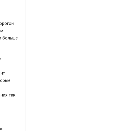
дорогой
ем
а больше
ь
онт
торые
ния так
ое