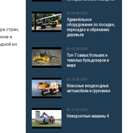
08.09.2016
Удивительное
оборудование по посадке,
ра стран,
пересадке и обрезанию
деревьев
онов и
одной из
02.09.2016
Топ-7 самых больших и
тяжелых бульдозеров в
мире
19.08.2016
Классные вездеходные
автомобили и грузовики
12.08.2016
Невероятные машины 4