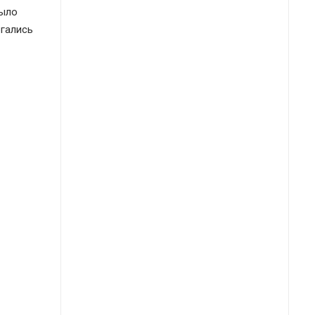
было
ргались