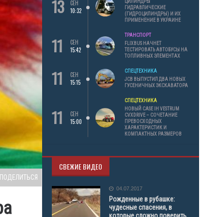
13
ЦИЛИНДРЫ
СЕН
ГИДРАВЛИЧЕСКИЕ
10:32
(ГИДРОЦИЛИНДРЫ) И ИХ
ПРИМЕНЕНИЕ В УКРАИНЕ
ТРАНСПОРТ
11
СЕН
FLIXBUS НАЧНЕТ
15:42
ТЕСТИРОВАТЬ АВТОБУСЫ НА
ТОПЛИВНЫХ ЭЛЕМЕНТАХ
11
СПЕЦТЕХНИКА
СЕН
JCB ВЫПУСТИЛ ДВА НОВЫХ
15:15
ГУСЕНИЧНЫХ ЭКСКАВАТОРА
СПЕЦТЕХНИКА
11
НОВЫЙ CASE IH VESTRUM
СЕН
CVXDRIVE – СОЧЕТАНИЕ
15:00
ПРЕВОСХОДНЫХ
ХАРАКТЕРИСТИК И
КОМПАКТНЫХ РАЗМЕРОВ
СВЕЖИЕ ВИДЕО
ПОДЕЛИТЬСЯ
04.07.2017
Рожденные в рубашке:
ра
чудесные спасения, в
которые сложно поверить