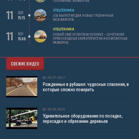
ТОПЛИВНЫХ ЭЛЕМЕНТАХ
11
СПЕЦТЕХНИКА
СЕН
JCB ВЫПУСТИЛ ДВА НОВЫХ ГУСЕНИЧНЫХ
15:15
ЭКСКАВАТОРА
СПЕЦТЕХНИКА
11
СЕН
НОВЫЙ CASE IH VESTRUM CVXDRIVE – СОЧЕТАНИЕ
15:00
ПРЕВОСХОДНЫХ ХАРАКТЕРИСТИК И КОМПАКТНЫХ
РАЗМЕРОВ
СВЕЖИЕ ВИДЕО
04.07.2017
Рожденные в рубашке: чудесные спасения, в
которые сложно поверить
08.09.2016
Удивительное оборудование по посадке,
пересадке и обрезанию деревьев