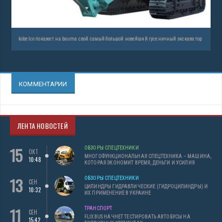
kobelco покажет на bauma свой самый большой новейший гусеничный экскаватор
КОММЕНТАРИИ
ЛЕНТА НОВОСТЕЙ
15
ОБЗОРЫ СПЕЦТЕХНИКИ
ОКТ
МНОГОФУНКЦИОНАЛЬНАЯ СПЕЦТЕХНИКА – МАШИНА,
10:48
КОТОРАЯ ЭКОНОМИТ ВРЕМЯ, ДЕНЬГИ И УСИЛИЯ
13
ОБЗОРЫ СПЕЦТЕХНИКИ
СЕН
ЦИЛИНДРЫ ГИДРАВЛИЧЕСКИЕ (ГИДРОЦИЛИНДРЫ) И
10:32
ИХ ПРИМЕНЕНИЕ В УКРАИНЕ
11
ТРАНСПОРТ
СЕН
FLIXBUS НАЧНЕТ ТЕСТИРОВАТЬ АВТОБУСЫ НА
15:42