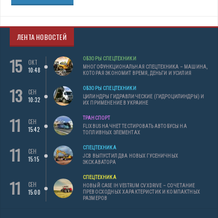
ЛЕНТА НОВОСТЕЙ
15
ОБЗОРЫ СПЕЦТЕХНИКИ
ОКТ
МНОГОФУНКЦИОНАЛЬНАЯ СПЕЦТЕХНИКА – МАШИНА,
10:48
КОТОРАЯ ЭКОНОМИТ ВРЕМЯ, ДЕНЬГИ И УСИЛИЯ
13
ОБЗОРЫ СПЕЦТЕХНИКИ
СЕН
ЦИЛИНДРЫ ГИДРАВЛИЧЕСКИЕ (ГИДРОЦИЛИНДРЫ) И
10:32
ИХ ПРИМЕНЕНИЕ В УКРАИНЕ
11
ТРАНСПОРТ
СЕН
FLIXBUS НАЧНЕТ ТЕСТИРОВАТЬ АВТОБУСЫ НА
15:42
ТОПЛИВНЫХ ЭЛЕМЕНТАХ
11
СПЕЦТЕХНИКА
СЕН
JCB ВЫПУСТИЛ ДВА НОВЫХ ГУСЕНИЧНЫХ
15:15
ЭКСКАВАТОРА
СПЕЦТЕХНИКА
11
СЕН
НОВЫЙ CASE IH VESTRUM CVXDRIVE – СОЧЕТАНИЕ
15:00
ПРЕВОСХОДНЫХ ХАРАКТЕРИСТИК И КОМПАКТНЫХ
РАЗМЕРОВ