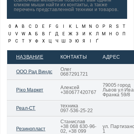
кликом мыши найти их контакты, а также
перечень представленной техники и товаров.
0
A
B
C
D
E
F
G
I
K
L
M
N
O
P
R
S
T
U
V
W
А
Б
В
Г
Д
Е
Ж
З
И
К
Л
М
Н
О
П
Р
С
Т
У
Ф
Х
Ц
Ч
Ш
Э
Ю
Я
І
Ґ
НАЗВАНИЕ
КОНТАКТЫ
АДРЕС
Олег
ООО Рад Виндс
0687291721
79005 город
Алексей
Ріко Маркет
Львов ул Ива
+380677420767
Франка 59/8
техника
Реал-СТ
097-536-25-22
Станислав
+38 068 630-96-
ул. Партизан
Резинопласт
02, +38 099
1