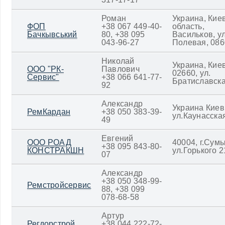
Роман
Украина, Кие
ФОП
+38 067 449-40-
область,
Бачкывський
80, +38 095
Васильков, ул
043-96-27
Полевая, 086
Николай
Украина, Киев
ООО "РК-
Павлович
02660, ул.
Сервис"
+38 066 641-77-
Братиславска
92
Александр
Украина Киев
РемКардан
+38 050 383-39-
ул.Каунасска
49
Евгений
ООО РОАД
40004, г.Сумы
+38 095 843-80-
КОНСТРАКШН
ул.Горького 2
07
Александр
+38 050 348-99-
Ремстройсервис
88, +38 099
078-68-58
Артур
Регдорстрой
+38 044 222-72-