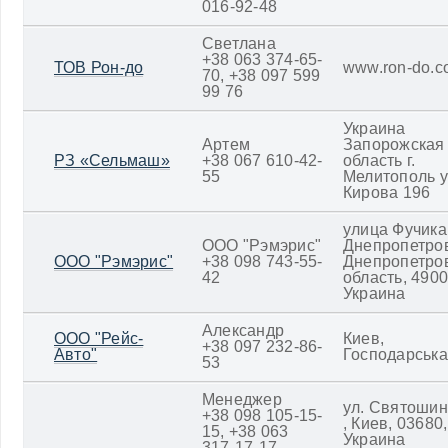
016-92-48
Светлана
+38 063 374-65-
ТОВ Рон-до
www.ron-do.c
70, +38 097 599
99 76
Украина
Артем
Запорожская
РЗ «Сельмаш»
+38 067 610-42-
область г.
55
Мелитополь 
Кирова 196
улица Фучика
ООО "Рэмэрис"
Днепропетров
ООО "Рэмэрис"
+38 098 743-55-
Днепропетро
42
область, 4900
Украина
Александр
ООО "Рейс-
Киев,
+38 097 232-86-
Авто"
Господарська
53
Менеджер
ул. Святошин
+38 098 105-15-
, Киев, 03680,
15, +38 063
Украина
317-17-17