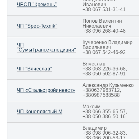
ЧРСП "Кремень"
Иванович
+38 067 531-31-41
Попов Валентин
ЧП "Spec-Texnik"
Николаевич
+38 096 268-40-48
Кучеренко Владимир
ЧП
Васильевич
"СумыТрансекспедиция"
+38 067 542-46-92
Вячеслав
ЧП "Вячеслав"
+38 063 226-36-68,
+38 050 502-87-91
Александр Кузьменко
ЧП «Стальстройинвест»
+380637963712,
+380987588588
Максим
ЧП Коноплястый М
+38 066 355-65-57,
+38 050 386-50-16
Владимир
+38 098 906-32-83,
+38 066 200-53-17