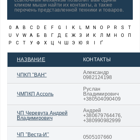
кликом мыши найти их контакты, а также
перечень представленной техники и товаров.
0
A
B
C
D
E
F
G
I
K
L
M
N
O
P
R
S
T
U
V
W
А
Б
В
Г
Д
Е
Ж
З
И
К
Л
М
Н
О
П
Р
С
Т
У
Ф
Х
Ц
Ч
Ш
Э
Ю
Я
І
Ґ
НАЗВАНИЕ
КОНТАКТЫ
Александр
ЧПКП "ВАН"
0982124198
Руслан
ЧМПКП Ассоль
Владимирович
+380504090409
Андрей
ЧП Черевута Андрей
+380679764476,
Владимирович
+380990982999
ЧП "Веста-И"
0505107660