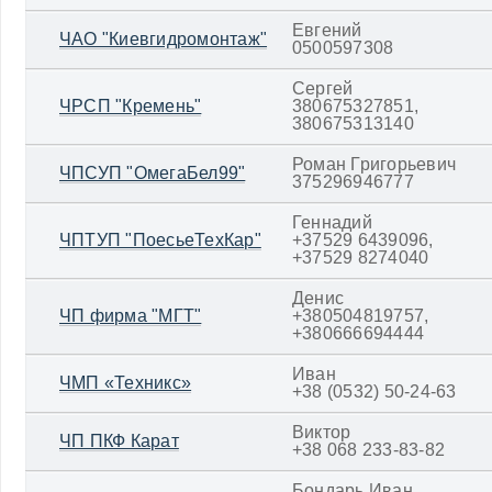
Евгений
ЧАО "Киевгидромонтаж"
0500597308
Сергей
ЧРСП "Кремень"
380675327851,
380675313140
Роман Григорьевич
ЧПСУП "ОмегаБел99"
375296946777
Геннадий
ЧПТУП "ПоесьеТехКар"
+37529 6439096,
+37529 8274040
Денис
ЧП фирма "МГТ"
+380504819757,
+380666694444
Иван
ЧМП «Техникс»
+38 (0532) 50-24-63
Виктор
ЧП ПКФ Карат
+38 068 233-83-82
Бондарь Иван