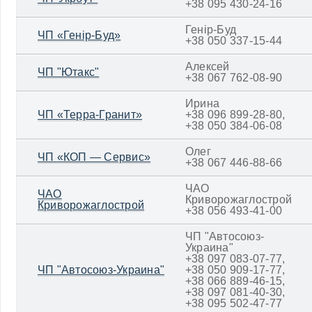
+38 095 430-24-16
Генір-Буд
ЧП «Генір-Буд»
+38 050 337-15-44
Алексей
ЧП "Ютакс"
+38 067 762-08-90
Ирина
ЧП «Терра-Гранит»
+38 096 899-28-80,
+38 050 384-06-08
Олег
ЧП «КОП — Сервис»
+38 067 446-88-66
ЧАО
ЧАО
Криворожаглострой
Криворожаглострой
+38 056 493-41-00
ЧП "Автосоюз-
Украина"
+38 097 083-07-77,
ЧП "Автосоюз-Украина"
+38 050 909-17-77,
+38 066 889-46-15,
+38 097 081-40-30,
+38 095 502-47-77