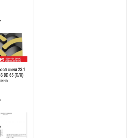
у
госп шини 23.1
S BD 65 (С/Х)
чина
у