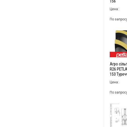
156
Цена:
По запрос
Агро сіль
R26 PETLA
153 Туреч
Цена:
По запрос