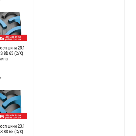
у
госп шини 23.1
S BD 65 (С/Х)
чина
у
госп шини 23.1
S BD 65 (С/Х)