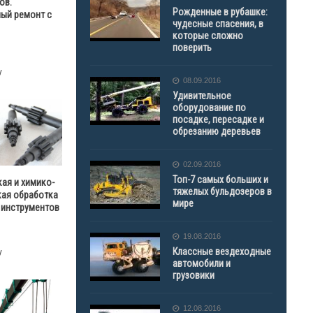
ов.
Рожденные в рубашке:
ый ремонт с
чудесные спасения, в
которые сложно
поверить
у
08.09.2016
Удивительное
оборудование по
посадке, пересадке и
обрезанию деревьев
02.09.2016
Топ-7 самых больших и
ая и химико-
тяжелых бульдозеров в
кая обработка
мире
 инструментов
19.08.2016
Классные вездеходные
у
автомобили и
грузовики
12.08.2016