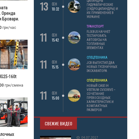
13
ЦИЛИНДРЫ
СЕН
ГИДРАВЛИЧЕСКИЕ
чата
10:32
(ГИДРОЦИЛИНДРЫ) И
. Оренда
ИХ ПРИМЕНЕНИЕ В
УКРАИНЕ
 Бровари.
ТРАНСПОРТ
0
грн/час
11
FLIXBUS НАЧНЕТ
СЕН
ТЕСТИРОВАТЬ
15:42
АВТОБУСЫ НА
ТОПЛИВНЫХ
ЭЛЕМЕНТАХ
СПЕЦТЕХНИКА
11
СЕН
JCB ВЫПУСТИЛ ДВА
15:15
НОВЫХ ГУСЕНИЧНЫХ
ЭКСКАВАТОРА
G25-160t
СПЕЦТЕХНИКА
00
грн/смена
НОВЫЙ CASE IH
11
VESTRUM CVXDRIVE –
СЕН
СОЧЕТАНИЕ
15:00
ПРЕВОСХОДНЫХ
ХАРАКТЕРИСТИК И
КОМПАКТНЫХ
РАЗМЕРОВ
СВЕЖИЕ ВИДЕО
илочных
04.07.2017