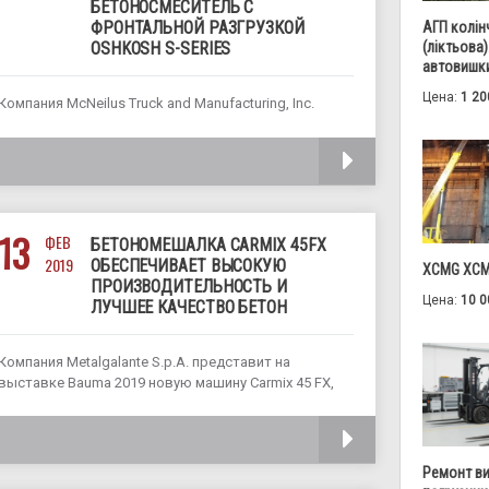
БЕТОНОСМЕСИТЕЛЬ С
ФРОНТАЛЬНОЙ РАЗГРУЗКОЙ
АГП колін
(ліктьова)
OSHKOSH S-SERIES
автовишки
Цена:
1 20
Компания McNeilus Truck and Manufacturing, Inc.
модернизировала для Oshkosh Corporation одну из
самых популярных и надежных машин
ЧИТАТЬ
североамериканского рынка строительной техники
- бетоносмеситель с фронтальной выгрузкой
Oshkosh S-Series. Новинка, благодаря внесенным
технологическим и конструктивным изменениям
13
ФЕВ
БЕТОНОМЕШАЛКА CARMIX 45FX
получила улучшенную обзорность из кабины
2019
ОБЕСПЕЧИВАЕТ ВЫСОКУЮ
XCMG XCM
ПРОИЗВОДИТЕЛЬНОСТЬ И
Цена:
10 0
ЛУЧШЕЕ КАЧЕСТВО БЕТОН
Компания Metalgalante S.p.A. представит на
выставке Bauma 2019 новую машину Carmix 45 FX,
которая вместе с моделями Carmix 25 FX и Carmix
ONE расширяет ассортимент самозагружающихся
ЧИТАТЬ
бетоносмесителей. По словам производителя,
данная компактная внедорожная машина проста в
Ремонт в
управлении, требует минимального технического