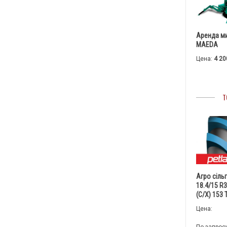
Аренда м
MAEDA
Цена:
4 20
Т
Агро сіль
18.4/15 R
(С/Х) 153
Цена: