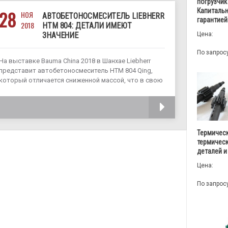
погрузчик
Капитальн
28
НОЯ
АВТОБЕТОНОСМЕСИТЕЛЬ LIEBHERR
гарантией
2018
HTM 804: ДЕТАЛИ ИМЕЮТ
Цена:
ЗНАЧЕНИЕ
По запрос
На выставке Bauma China 2018 в Шанхае Liebherr
представит автобетоносмеситель HTM 804 Qing,
который отличается сниженной массой, что в свою
очередь позволяет увеличить полезную нагрузку,
высоким качеством используемых материалов и
ЧИТАТЬ
применением ряда инновационных решений.
Высокопрочный подрамник миксера Liebherr HTM
804
Термическ
термичес
деталей и
Цена:
По запрос