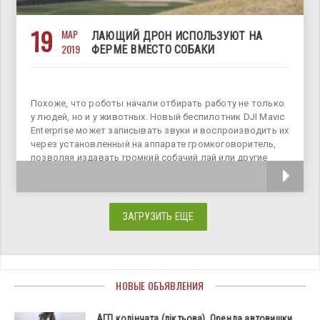
19
МАР
ЛАЮЩИЙ ДРОН ИСПОЛЬЗУЮТ НА
2019
ФЕРМЕ ВМЕСТО СОБАКИ
Похоже, что роботы начали отбирать работу не только
у людей, но и у животных. Новый беспилотник DJI Mavic
Enterprise может записывать звуки и воспроизводить их
через установленный на аппарате громкоговоритель,
позволяя издавать громкий собачий лай или другие
звуки. Видимо английские
ЗАГРУЗИТЬ ЕЩЕ
НОВЫЕ ОБЪЯВЛЕНИЯ
АГП колінчата (ліктьова). Оренда автовишки