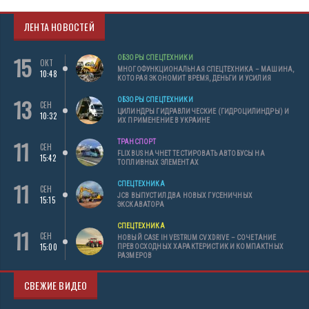
ЛЕНТА НОВОСТЕЙ
15
ОБЗОРЫ СПЕЦТЕХНИКИ
ОКТ
МНОГОФУНКЦИОНАЛЬНАЯ СПЕЦТЕХНИКА – МАШИНА,
10:48
КОТОРАЯ ЭКОНОМИТ ВРЕМЯ, ДЕНЬГИ И УСИЛИЯ
13
ОБЗОРЫ СПЕЦТЕХНИКИ
СЕН
ЦИЛИНДРЫ ГИДРАВЛИЧЕСКИЕ (ГИДРОЦИЛИНДРЫ) И
10:32
ИХ ПРИМЕНЕНИЕ В УКРАИНЕ
11
ТРАНСПОРТ
СЕН
FLIXBUS НАЧНЕТ ТЕСТИРОВАТЬ АВТОБУСЫ НА
15:42
ТОПЛИВНЫХ ЭЛЕМЕНТАХ
11
СПЕЦТЕХНИКА
СЕН
JCB ВЫПУСТИЛ ДВА НОВЫХ ГУСЕНИЧНЫХ
15:15
ЭКСКАВАТОРА
СПЕЦТЕХНИКА
11
СЕН
НОВЫЙ CASE IH VESTRUM CVXDRIVE – СОЧЕТАНИЕ
15:00
ПРЕВОСХОДНЫХ ХАРАКТЕРИСТИК И КОМПАКТНЫХ
РАЗМЕРОВ
СВЕЖИЕ ВИДЕО