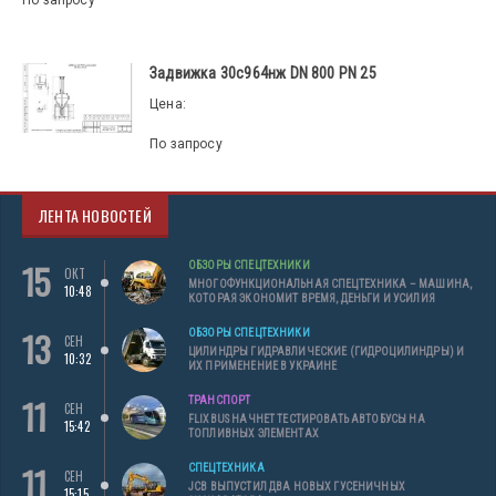
Задвижка 30с964нж DN 800 PN 25
Цена:
По запросу
ЛЕНТА НОВОСТЕЙ
15
ОБЗОРЫ СПЕЦТЕХНИКИ
ОКТ
МНОГОФУНКЦИОНАЛЬНАЯ СПЕЦТЕХНИКА – МАШИНА,
10:48
КОТОРАЯ ЭКОНОМИТ ВРЕМЯ, ДЕНЬГИ И УСИЛИЯ
13
ОБЗОРЫ СПЕЦТЕХНИКИ
СЕН
ЦИЛИНДРЫ ГИДРАВЛИЧЕСКИЕ (ГИДРОЦИЛИНДРЫ) И
10:32
ИХ ПРИМЕНЕНИЕ В УКРАИНЕ
11
ТРАНСПОРТ
СЕН
FLIXBUS НАЧНЕТ ТЕСТИРОВАТЬ АВТОБУСЫ НА
15:42
ТОПЛИВНЫХ ЭЛЕМЕНТАХ
11
СПЕЦТЕХНИКА
СЕН
JCB ВЫПУСТИЛ ДВА НОВЫХ ГУСЕНИЧНЫХ
15:15