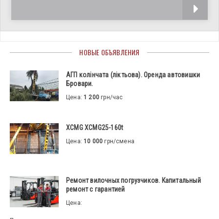
недавно провели тестовые
НОВЫЕ ОБЪЯВЛЕНИЯ
АГП колінчата (ліктьова). Оренда автовишки
Бровари.
Цена:
1 200
грн/час
XCMG XCMG25-160t
Цена:
10 000
грн/смена
Ремонт вилочных погрузчиков. Капитальный
ремонт с гарантией
Цена: