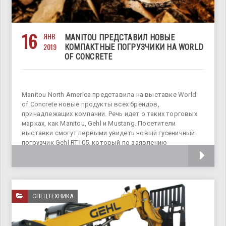
16
ЯНВ
MANITOU ПРЕДСТАВИЛ НОВЫЕ
2019
КОМПАКТНЫЕ ПОГРУЗЧИКИ НА WORLD
OF CONCRETE
Manitou North America представила на выставке World
of Concrete новые продукты всех брендов,
принадлежащих компании. Речь идет о таких торговых
марках, как Manitou, Gehl и Mustang. Посетители
выставки смогут первыми увидеть новый гусеничный
погрузчик Gehl RT105, который по заявлению
производителя
СПЕЦТЕХНИКА