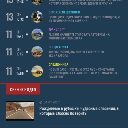
10:48
КОТОРАЯ ЭКОНОМИТ ВРЕМЯ, ДЕНЬГИ И УСИЛИЯ
13
ОБЗОРЫ СПЕЦТЕХНИКИ
СЕН
ЦИЛИНДРЫ ГИДРАВЛИЧЕСКИЕ (ГИДРОЦИЛИНДРЫ) И
10:32
ИХ ПРИМЕНЕНИЕ В УКРАИНЕ
11
ТРАНСПОРТ
СЕН
FLIXBUS НАЧНЕТ ТЕСТИРОВАТЬ АВТОБУСЫ НА
15:42
ТОПЛИВНЫХ ЭЛЕМЕНТАХ
11
СПЕЦТЕХНИКА
СЕН
JCB ВЫПУСТИЛ ДВА НОВЫХ ГУСЕНИЧНЫХ
15:15
ЭКСКАВАТОРА
СПЕЦТЕХНИКА
11
СЕН
НОВЫЙ CASE IH VESTRUM CVXDRIVE – СОЧЕТАНИЕ
15:00
ПРЕВОСХОДНЫХ ХАРАКТЕРИСТИК И КОМПАКТНЫХ
РАЗМЕРОВ
СВЕЖИЕ ВИДЕО
04.07.2017
Рожденные в рубашке: чудесные спасения, в
которые сложно поверить