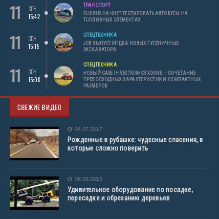
11
ТРАНСПОРТ
СЕН
FLIXBUS НАЧНЕТ ТЕСТИРОВАТЬ АВТОБУСЫ НА
15:42
ТОПЛИВНЫХ ЭЛЕМЕНТАХ
11
СПЕЦТЕХНИКА
СЕН
JCB ВЫПУСТИЛ ДВА НОВЫХ ГУСЕНИЧНЫХ
15:15
ЭКСКАВАТОРА
СПЕЦТЕХНИКА
11
СЕН
НОВЫЙ CASE IH VESTRUM CVXDRIVE – СОЧЕТАНИЕ
15:00
ПРЕВОСХОДНЫХ ХАРАКТЕРИСТИК И КОМПАКТНЫХ
РАЗМЕРОВ
СВЕЖИЕ ВИДЕО
04.07.2017
Рожденные в рубашке: чудесные спасения, в
которые сложно поверить
08.09.2016
Удивительное оборудование по посадке,
пересадке и обрезанию деревьев