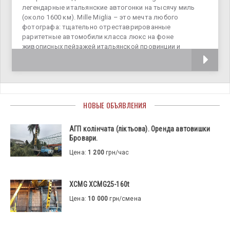
легендарные итальянские автогонки на тысячу миль
(около 1600 км). Mille Miglia – это мечта любого
фотографа: тщательно отреставрированные
раритетные автомобили класса люкс на фоне
живописных пейзажей итальянской провинции и
традиционной архитектуры старинных
НОВЫЕ ОБЪЯВЛЕНИЯ
АГП колінчата (ліктьова). Оренда автовишки
Бровари.
Цена:
1 200
грн/час
XCMG XCMG25-160t
Цена:
10 000
грн/смена