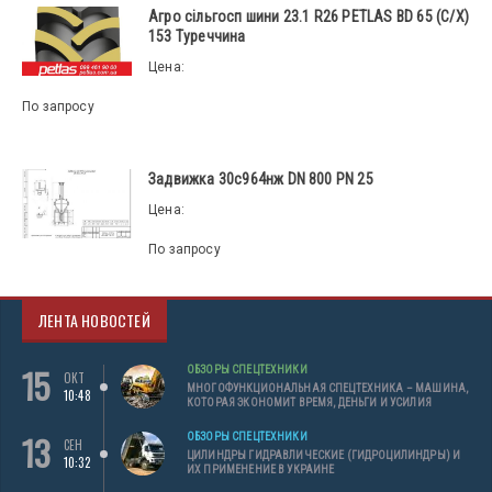
Агро сільгосп шини 23.1 R26 PETLAS BD 65 (С/Х)
153 Туреччина
Цена:
По запросу
Задвижка 30с964нж DN 800 PN 25
Цена:
По запросу
ЛЕНТА НОВОСТЕЙ
15
ОБЗОРЫ СПЕЦТЕХНИКИ
ОКТ
МНОГОФУНКЦИОНАЛЬНАЯ СПЕЦТЕХНИКА – МАШИНА,
10:48
КОТОРАЯ ЭКОНОМИТ ВРЕМЯ, ДЕНЬГИ И УСИЛИЯ
13
ОБЗОРЫ СПЕЦТЕХНИКИ
СЕН
ЦИЛИНДРЫ ГИДРАВЛИЧЕСКИЕ (ГИДРОЦИЛИНДРЫ) И
10:32
ИХ ПРИМЕНЕНИЕ В УКРАИНЕ