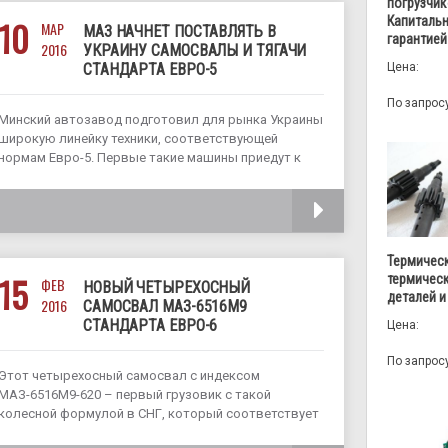
погрузчик
Капитальн
10
МАР
МАЗ НАЧНЕТ ПОСТАВЛЯТЬ В
гарантией
2016
УКРАИНУ САМОСВАЛЫ И ТЯГАЧИ
Цена:
СТАНДАРТА ЕВРО-5
По запрос
Минский автозавод подготовил для рынка Украины
широкую линейку техники, соответствующей
нормам Евро-5. Первые такие машины приедут к
дилерам уже через 10-14 дней. Среди первой партии
будут тягачи, самосвалы, шасси, которые уже
ЧИТАТЬ
законтрактованы. Стала понятна и ценовая
политика. Так, наиболее популярные
Термическ
15
термичес
ФЕВ
НОВЫЙ ЧЕТЫРЕХОСНЫЙ
деталей и
2016
САМОСВАЛ МАЗ-6516M9
СТАНДАРТА ЕВРО-6
Цена:
По запрос
Этот четырехосный самосвал с индексом
МАЗ-6516M9-620 – первый грузовик с такой
колесной формулой в СНГ, который соответствует
жестким экологическим стандартам Евро-6. Он