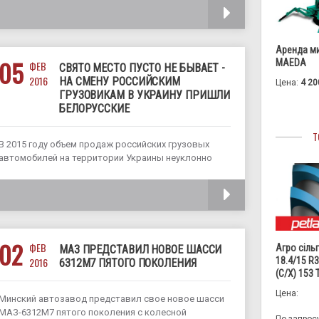
оснащен «топовым» двигателем Mercedes-Benz
ЧИТАТЬ
OM470 и его дизайн подвязан», прежде всего, к
двигателю, а именно — к ширине
Аренда м
05
MAEDA
ФЕВ
СВЯТО МЕСТО ПУСТО НЕ БЫВАЕТ -
2016
НА СМЕНУ РОССИЙСКИМ
Цена:
4 20
ГРУЗОВИКАМ В УКРАИНУ ПРИШЛИ
БЕЛОРУССКИЕ
Т
В 2015 году объем продаж российских грузовых
автомобилей на территории Украины неуклонно
снижался и достиг рекордных 57%, о чем
свидетельствуют данные объединения
ЧИТАТЬ
автопроизводителей Украины «Укравтопром». При
этом, как говорится, «свято место пусто не
бывает», и на смену российским грузовикам в
02
ФЕВ
Агро сіль
МАЗ ПРЕДСТАВИЛ НОВОЕ ШАССИ
18.4/15 R
2016
6312М7 ПЯТОГО ПОКОЛЕНИЯ
(С/Х) 153
Цена:
Минский автозавод представил свое новое шасси
МАЗ-6312М7 пятого поколения с колесной