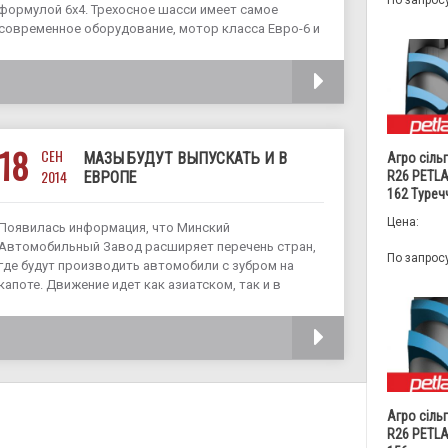
По запрос
формулой 6х4. Трехосное шасси имеет самое
современное оборудование, мотор класса Евро-6 и
новую кабину с низкой крышей. Первым
автомобилем нового поколения является
ЧИТАТЬ
седельный тягач МАЗ-5440М9 (4х2), который
впервые показали
18
СЕН
МАЗЫ БУДУТ ВЫПУСКАТЬ И В
Агро сіль
2014
ЕВРОПЕ
R26 PETLA
162 Туреч
Цена:
Появилась информация, что Минский
Автомобильный Завод расширяет перечень стран,
По запрос
где будут производить автомобили с зубром на
капоте. Движение идет как азиатском, так и в
западноевропейском и американском
направлениях. Собственные производства у завода
ЧИТАТЬ
есть в Венесуэле, Вьетнаме, Азербайджане,
Казахстане и Литве.
Агро сіль
R26 PETLA