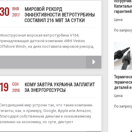
погрузчик
Капитальн
30
ЯНВ
МИРОВОЙ РЕКОРД
гарантией
2017
ЭФФЕКТИВНОСТИ ВЕТРОТУРБИНЫ
Цена:
СОСТАВИЛ 216 МВТ ЗА СУТКИ
По запрос
Монструозная морская ветротурбина V164,
принадлежащая датской компании «MHI Vestas
Offshore Wind», на днях поставила мировой рекорд,
произведя в ходе эксперимента буквально за сутки
почти 216 мегаватт электроэнергии. Разумеется, у
ЧИТАТЬ
данной турбины для такой большой эффективности
имеются и соответствующие габариты –
Термическ
19
термичес
СЕН
КОМУ ЗАВТРА УКРАИНА ЗАПЛАТИТ
деталей и
2016
ЗА ЭНЕРГОРЕСУРСЫ
Цена:
Сегодняшний мир устроен так, что такие компании-
По запрос
гиганты, как, к примеру, Google, Apple или Amazon,
благодаря собственным деньгам и оказываемому
влиянию на экономику, по сути, диктуют
остальному миру технические и финансовые