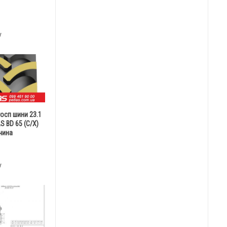
у
госп шини 23.1
S BD 65 (С/Х)
чина
у