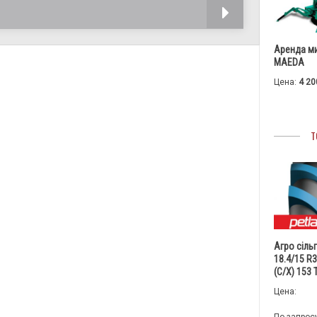
тенденции. Имея в своем распоряжении огромные
ЧИТАТЬ
денежные и интеллектуальные ресурсы,
Аренда м
MAEDA
Цена:
4 20
Т
Агро сіль
18.4/15 R
(С/Х) 153
Цена: