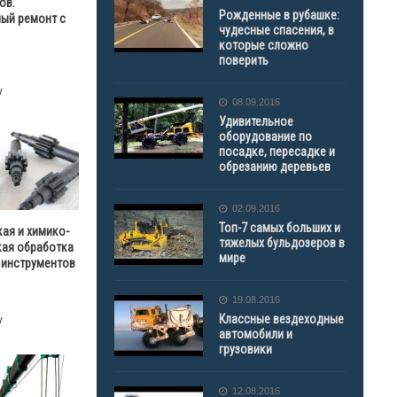
ов.
Рожденные в рубашке:
ый ремонт с
чудесные спасения, в
которые сложно
поверить
у
08.09.2016
Удивительное
оборудование по
посадке, пересадке и
обрезанию деревьев
02.09.2016
Топ-7 самых больших и
ая и химико-
тяжелых бульдозеров в
кая обработка
мире
 инструментов
19.08.2016
Классные вездеходные
у
автомобили и
грузовики
12.08.2016