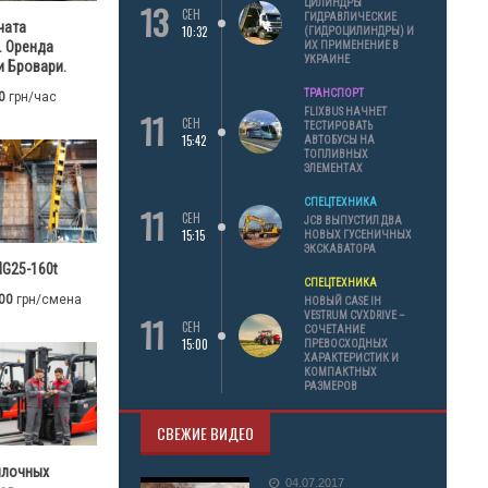
13
ЦИЛИНДРЫ
СЕН
ГИДРАВЛИЧЕСКИЕ
чата
10:32
(ГИДРОЦИЛИНДРЫ) И
. Оренда
ИХ ПРИМЕНЕНИЕ В
УКРАИНЕ
 Бровари.
ТРАНСПОРТ
0
грн/час
11
FLIXBUS НАЧНЕТ
СЕН
ТЕСТИРОВАТЬ
15:42
АВТОБУСЫ НА
ТОПЛИВНЫХ
ЭЛЕМЕНТАХ
СПЕЦТЕХНИКА
11
СЕН
JCB ВЫПУСТИЛ ДВА
15:15
НОВЫХ ГУСЕНИЧНЫХ
ЭКСКАВАТОРА
G25-160t
СПЕЦТЕХНИКА
00
грн/смена
НОВЫЙ CASE IH
11
VESTRUM CVXDRIVE –
СЕН
СОЧЕТАНИЕ
15:00
ПРЕВОСХОДНЫХ
ХАРАКТЕРИСТИК И
КОМПАКТНЫХ
РАЗМЕРОВ
СВЕЖИЕ ВИДЕО
илочных
04.07.2017