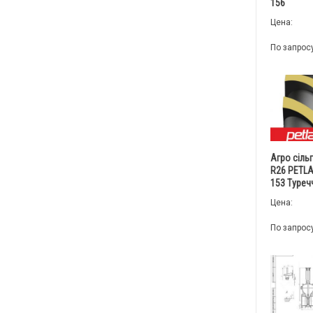
156
Цена:
По запрос
Агро сіль
R26 PETLA
153 Туреч
Цена:
По запрос