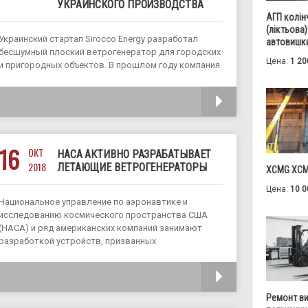
УКРАИНСКОГО ПРОИЗВОДСТВА
АГП колін
(ліктьова)
Украинский стартап Sirocco Energy разработал
автовишки
бесшумный плоский ветрогенератор для городских
Цена:
1 20
и пригородных объектов. В прошлом году компания
запатентовала свое изобретение, сейчас идет
готовка к серийному производству. Об этом пишет
ЧИТАТЬ
издание ЭлектроВести. Компания Sirocco Energy
была основана в Киеве 2016 году.
16
ОКТ
НАСА АКТИВНО РАЗРАБАТЫВАЕТ
2018
ЛЕТАЮЩИЕ ВЕТРОГЕНЕРАТОРЫ
XCMG XCM
Цена:
10 0
Национальное управление по аэронавтике и
исследованию космического пространства США
(НАСА) и ряд американских компаний занимают
разработкой устройств, призванных
максимизировать получение электроэнергии из
энергии ветра. Несомненно, ветрогенераторы,
ЧИТАТЬ
расположенные на земле являются одними из
важных источников возобновляемой энергии,
Ремонт в
которые снабжают электричеством миллионы