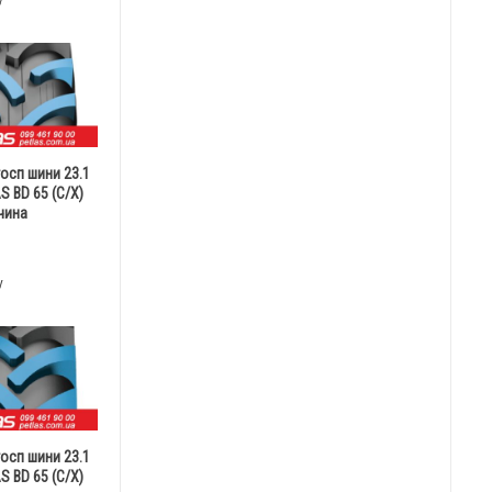
у
госп шини 23.1
S BD 65 (С/Х)
чина
у
госп шини 23.1
S BD 65 (С/Х)